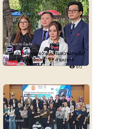
ศิลปวัฒธรรม-บันเทิง
ศาลนนท์ พิพากษาเจ้าแม่เสริมความงามชื่อ
ดังชดใช้ ”ต้อม รัชนีกร“ 7.7 ล้านบาท !!
672
ไอที-ยานยนต์