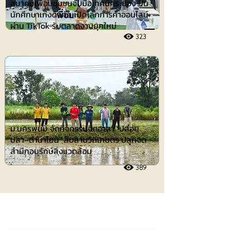
สมาคมเพื่อนชุมชนจับมือเทคนิคระยอง ปั้น
นักศึกษาเก่งดิจิทัล เปิดโลกการค้าออนไลน์
ผ่าน TikTok รับตลาดงานยุคใหม่
323
การศึกษา
ม.นครพนม จัดกิจกรรมจิตอาสา "ปล่อย
ปลา–ดำนาโยน" สืบสานวิถีเกษตร ปลูกจิต
สำนึกอนุรักษ์สิ่งแวดล้อม
389
ประชาสัมพันธ์