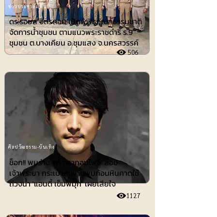
ข่าวประชาสัมพันธ์
ดร.รอยล จิตรดอน เปิดพิพิธภัณฑ์ธรรมชาติ
จัดการน้ำชุมชน ตามแนวพระราชดำริ ร.9
ชุมชน ต.บางเคียน อ.ชุมแสง จ.นครสวรรค์
506
ศิลปวัฒธรรม-บันเทิง
ช็อก!! พบร่าง 'เต้ ดรากอนไฟว์' ลอย
เจ้าพระยา กระเป๋าสะพายพบก้อนหินคาดใช้
ถ่วงน้ำ 'แอนดี้ เข็มพิมุก' เผยเสียใจ
1127