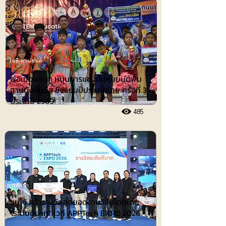
ไอที-ยานยนต์
พ่อเมืองลุ่มภู หนุนการแข่งขันหุ่นยนต์พื้น
ฐานบังคับมือ ชิงแชมป์ประเทศไทย ครั้งที่ 3
ประจำปี 2569
485
การศึกษา
แม่โจ้ คว้ารางวัลสุดยอดงานวิจัยโดดเด่น
“ระดับดีมาก” เวที APPTech EXPO 2026