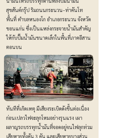
น้ำมันให้รถบรรทุกด้านหลังปั๊มน้ำมัน
สุขสันต์กรุ๊ป ริมถนนกระนวน–ท่าคันโท
พื้นที่ ตำบลหนองโก อำเภอกระนวน จังหวัด
ขอนแก่น ซึ่งเป็นแหล่งกระจายน้ำมันสำคัญ
ให้กับปั๊มน้ำมันขนาดเล็กในพื้นที่ภาคอีสาน
ตอนบน
ทันทีที่เกิดเหตุ มีเสียงระเบิดดังขึ้นต่อเนื่อง
ก่อนเปลวไฟจะลุกโหมอย่างรุนแรง เผา
ผลาญรถบรรทุกน้ำมันที่จอดอยู่จนไฟลุกท่วม
เสียหายทั้งคัน 3 คัน และเสียหายบางส่วน