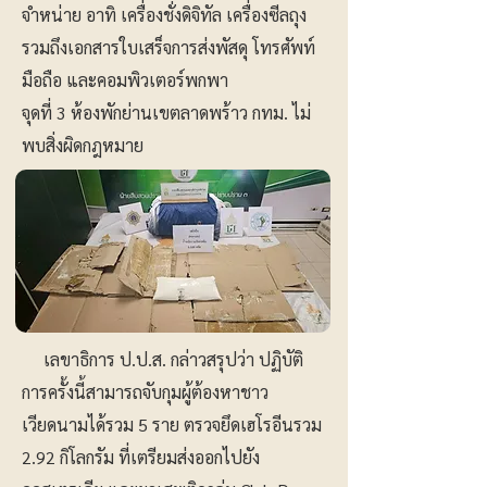
จำหน่าย อาทิ เครื่องชั่งดิจิทัล เครื่องซีลถุง
รวมถึงเอกสารใบเสร็จการส่งพัสดุ โทรศัพท์
มือถือ และคอมพิวเตอร์พกพา
จุดที่ 3 ห้องพักย่านเขตลาดพร้าว กทม. ไม่
พบสิ่งผิดกฎหมาย
เลขาธิการ ป.ป.ส. กล่าวสรุปว่า ปฏิบัติ
การครั้งนี้สามารถจับกุมผู้ต้องหาชาว
เวียดนามได้รวม 5 ราย ตรวจยึดเฮโรอีนรวม
2.92 กิโลกรัม ที่เตรียมส่งออกไปยัง