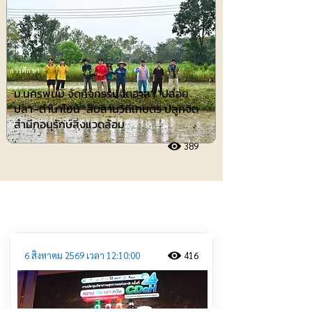
การศึกษา
ม.นครพนม จัดกิจกรรมจิตอาสา "ปล่อย
ปลา–ดำนาโยน" สืบสานวิถีเกษตร ปลูกจิต
สำนึกอนุรักษ์สิ่งแวดล้อม
389
ประชาสัมพันธ์
6 สิงหาคม 2569 เวลา 12:10:00
416