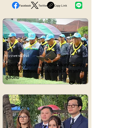
Facebook
Twitter
Copy Link
ข่าวประชาสัมพันธ์
เรือนจำกลางยะลา นำจิตอาสาลอกท่อรับฤดู
ฝน ชาวบ้านชื่นชม พร้อมเปิดใจให้โอกาศคืน
สู่สังคม
311