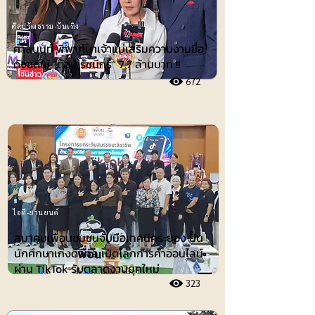
ศิลปวัฒธรรม-บันเทิง
ศาลนนท์ พิพากษาเจ้าแม่เสริมความงามชื่อ
ดังชดใช้ ”ต้อม รัชนีกร“ 7.7 ล้านบาท !!
672
ไอที-ยานยนต์
สมาคมเพื่อนชุมชนจับมือเทคนิคระยอง ปั้น
นักศึกษาเก่งดิจิทัล เปิดโลกการค้าออนไลน์
ผ่าน TikTok รับตลาดงานยุคใหม่
323