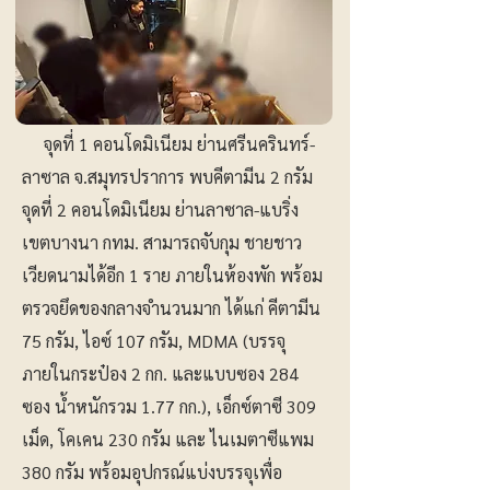
จุดที่ 1 คอนโดมิเนียม ย่านศรีนครินทร์-
ลาซาล จ.สมุทรปราการ พบคีตามีน 2 กรัม
จุดที่ 2 คอนโดมิเนียม ย่านลาซาล-แบริ่ง
เขตบางนา กทม. สามารถจับกุม ชายชาว
เวียดนามได้อีก 1 ราย ภายในห้องพัก พร้อม
ตรวจยึดของกลางจำนวนมาก ได้แก่ คีตามีน
75 กรัม, ไอซ์ 107 กรัม, MDMA (บรรจุ
ภายในกระป๋อง 2 กก. และแบบซอง 284
ซอง น้ำหนักรวม 1.77 กก.), เอ็กซ์ตาซี 309
เม็ด, โคเคน 230 กรัม และ ไนเมตาซีแพม
380 กรัม พร้อมอุปกรณ์แบ่งบรรจุเพื่อ