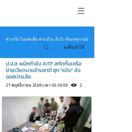
หมอข่าว
ข่าวจริง ไม่แต่งเติม ครบถ้วน ฉับไว ทันเหตุการณ์
ลงชื่อเข้าใช้
ป.ป.ส. ผนึกกำลัง AITF สกัดกั้นเครือ
ข่ายเวียดนามข้ามชาติ ซุก "แป้ง" ส่ง
ออสเตรเลีย
27 พฤศจิกายน 2568 เวลา 05:30:00
2