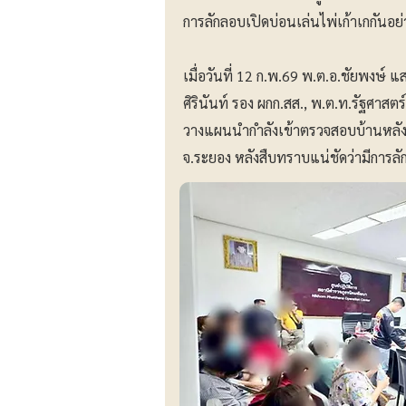
การลักลอบเปิดบ่อนเล่นไพ่เก้าเกกันอย่
เมื่อวันที่ 12 ก.พ.69 พ.ต.อ.ชัยพงษ์
ศิรินันท์ รอง ผกก.สส., พ.ต.ท.รัฐศาสต
วางแผนนำกำลังเข้าตรวจสอบบ้านหลังห
จ.ระยอง หลังสืบทราบแน่ชัดว่ามีการล