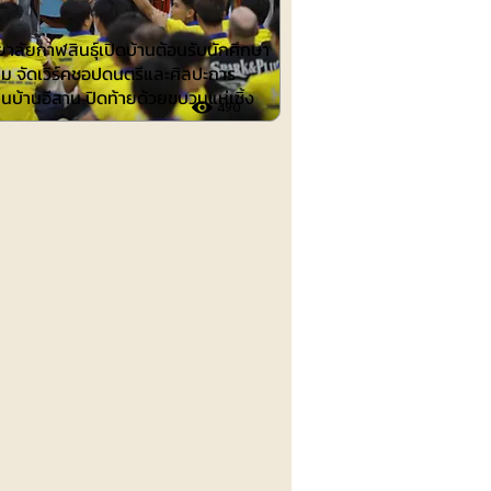
าลัยกาฬสินธุ์เปิดบ้านต้อนรับนักศึกษา
าม จัดเวิร์คชอปดนตรีและศิลปะการ
นบ้านอีสาน ปิดท้ายด้วยขบวนแห่เซิ้ง
490