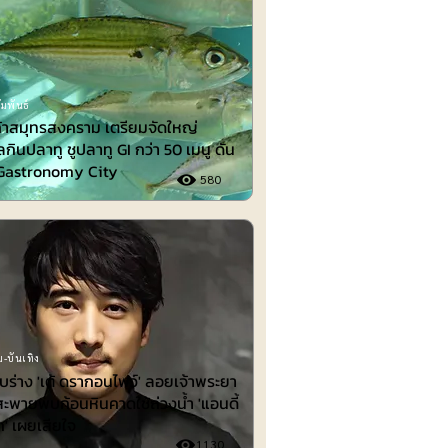
มพันธ์
้าสมุทรสงคราม เตรียมจัดใหญ่
กินปลาทู ชูปลาทู GI กว่า 50 เมนู ดัน
่ Gastronomy City
580
-บันเทิง
พบร่าง 'เต้ ดรากอนไฟว์' ลอยเจ้าพระยา
สะพายพบก้อนหินคาดใช้ถ่วงน้ำ 'แอนดี้
ก' เผยเสียใจ
1130