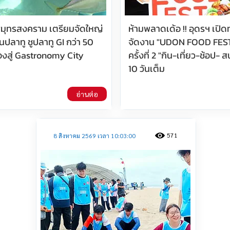
มุทรสงคราม เตรียมจัดใหญ่
ห้ามพลาดเด้อ !! อุดรฯ เปิดท
ปลาทู ชูปลาทู GI กว่า 50
จัดงาน "UDON FOOD FES
ืองสู่ Gastronomy City
ครั้งที่ 2 "กิน-เที่ยว-ช้อป- 
10 วันเต็ม
อ่านต่อ
571
8 สิงหาคม 2569 เวลา 10:03:00