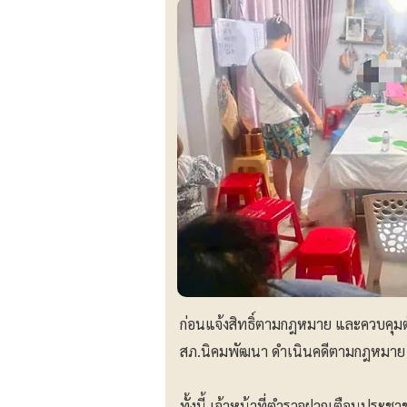
ก่อนแจ้งสิทธิ์ตามกฎหมาย และควบคุมต
สภ.นิคมพัฒนา ดำเนินคดีตามกฎหมาย
ทั้งนี้ เจ้าหน้าที่ตำรวจฝากเตือนประช