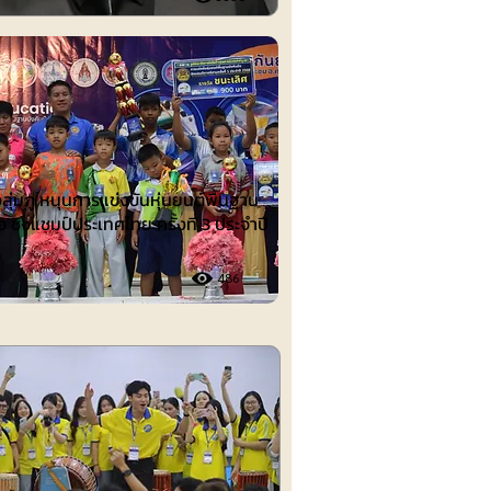
ต์
งลุ่มภู หนุนการแข่งขันหุ่นยนต์พื้นฐาน
อ ชิงแชมป์ประเทศไทย ครั้งที่ 3 ประจำปี
486