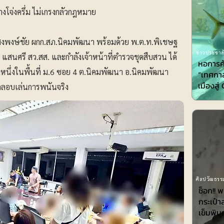
างโจ่งครึ่ม ไม่เกรงกลัวกฎหมาย
 แสงพงษ์ชัย ผกก.สภ.นิคมพัฒนา พร้อมด้วย พ.ต.ท.พิเชษฐ
ข่าวประชาสั
ร์ แสนศรี สว.สส. และกำลังเจ้าหน้าที่ตำรวจชุดสืบสวน ได้
หอการค
นึ่งในพื้นที่ ม.6 ซอย 4 ต.นิคมพัฒนา อ.นิคมพัฒนา
“เทศกาล
เมืองสู
ักลอบเล่นการพนันจริง
ศิลปวัฒธรรม
ช็อก!! 
กระเป๋า
เข็มพิมุ