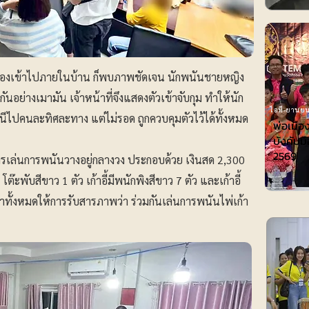
โงกมองเข้าไปภายในบ้าน ก็พบภาพชัดเจน นักพนันชายหญิง
กันอย่างเมามัน เจ้าหน้าที่จึงแสดงตัวเข้าจับกุม ทำให้นัก
ไอที-ยานยน
ีไปคนละทิศละทาง แต่ไม่รอด ถูกควบคุมตัวไว้ได้ทั้งหมด
พ่อเมือ
บังคับมื
2569
เล่นการพนันวางอยู่กลางวง ประกอบด้วย เงินสด 2,300
ต๊ะพับสีขาว 1 ตัว เก้าอี้มีพนักพิงสีขาว 7 ตัว และเก้าอี้
งหาทั้งหมดให้การรับสารภาพว่า ร่วมกันเล่นการพนันไพ่เก้า