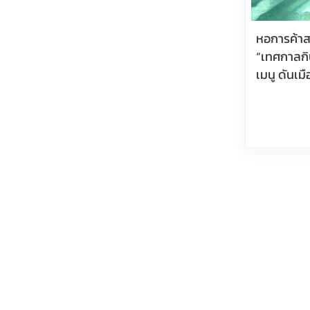
หอการค้าส
“เทศกาลกิน
เมนู ดันเม