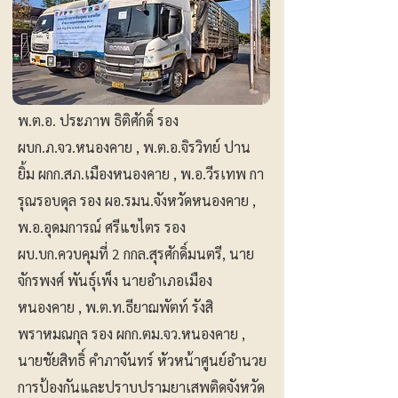
พ.ต.อ. ประภาพ ธิติศักดิ์ รอง
ผบก.ภ.จว.หนองคาย , พ.ต.อ.จิรวิทย์ ปาน
ยิ้ม ผกก.สภ.เมืองหนองคาย , พ.อ.วีรเทพ กา
รุณรอบดุล รอง ผอ.รมน.จังหวัดหนองคาย ,
พ.อ.อุดมการณ์ ศรีแขไตร รอง
ผบ.บก.ควบคุมที่ 2 กกล.สุรศักดิ์มนตรี, นาย
จักรพงศ์ พันธุ์เพ็ง นายอำเภอเมือง
หนองคาย , พ.ต.ท.ธียาฌพัตท์ รังสิ
พราหมณกุล รอง ผกก.ตม.จว.หนองคาย ,
นายชัยสิทธิ์ คำภาจันทร์ หัวหน้าศูนย์อำนวย
การป้องกันและปราบปรามยาเสพติดจังหวัด