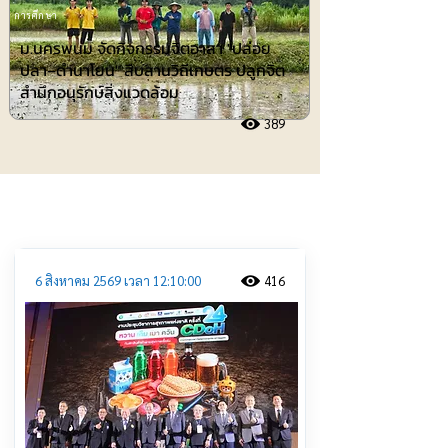
การศึกษา
ม.นครพนม จัดกิจกรรมจิตอาสา "ปล่อย
ปลา–ดำนาโยน" สืบสานวิถีเกษตร ปลูกจิต
สำนึกอนุรักษ์สิ่งแวดล้อม
389
ประชาสัมพันธ์
6 สิงหาคม 2569 เวลา 12:10:00
416