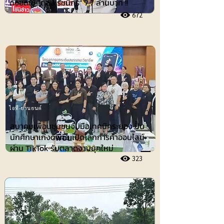
ดังชดใช้ ”ต้อม รัชนีกร“ 7.7 ล้านบาท !!
672
ไอที-ยานยนต์
สมาคมเพื่อนชุมชนจับมือเทคนิคระยอง ปั้น
นักศึกษาเก่งดิจิทัล เปิดโลกการค้าออนไลน์
ผ่าน TikTok รับตลาดงานยุคใหม่
323