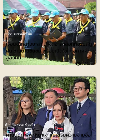
ข่าวประชาสัมพันธ์
เรือนจำกลางยะลา นำจิตอาสาลอกท่อรับฤดู
ฝน ชาวบ้านชื่นชม พร้อมเปิดใจให้โอกาศคืน
สู่สังคม
311
ศิลปวัฒธรรม-บันเทิง
ศาลนนท์ พิพากษาเจ้าแม่เสริมความงามชื่อ