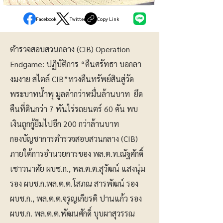
Facebook
Twitter
Copy Link
ตำรวจสอบสวนกลาง (CIB) Operation
Endgame: ปฏิบัติการ “คืนศรัทธา บอกลา
งมงาย สไตล์ CIB”ทวงคืนทรัพย์สินสู่วัด
พระบาทน้ำพุ มูลค่ากว่าหมื่นล้านบาท ยึด
คืนที่ดินกว่า 7 พันไร่รถยนตร์ 60 คัน พบ
เงินถูกกู้ยืมไปอีก 200 กว่าล้านบาท
กองบัญชาการตำรวจสอบสวนกลาง (CIB)
ภายใต้การอำนวยการของ พล.ต.ท.ณัฐศักดิ์
เชาวนาศัย ผบช.ก., พล.ต.ต.สุวัฒน์ แสงนุ่ม
รอง ผบช.ก.พล.ต.ต.โสภณ สารพัฒน์ รอง
ผบช.ก., พล.ต.ต.จรูญเกียรติ ปานแก้ว รอง
ผบช.ก. พล.ต.ต.พัฒนศักดิ์ บุบผาสุวรรณ