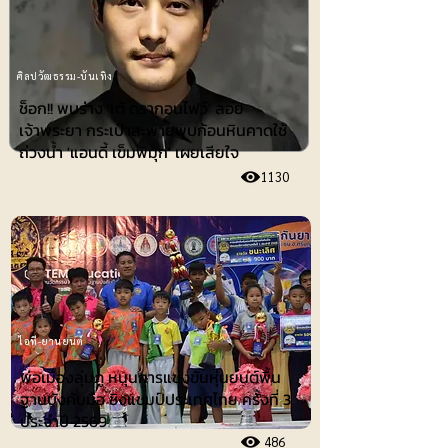
ศิลปวัฒธรรม-บันเทิง
ช็อก!! พบร่าง 'เต้ ดรากอนไฟว์' ลอย
เจ้าพระยา กระเป๋าสะพายพบก้อนหินคาดใช้
ถ่วงน้ำ 'แอนดี้ เข็มพิมุก' เผยเสียใจ
1130
ไอที-ยานยนต์
พ่อเมืองลุ่มภู หนุนการแข่งขันหุ่นยนต์พื้น
ฐานบังคับมือ ชิงแชมป์ประเทศไทย ครั้งที่ 3
ประจำปี 2569
486