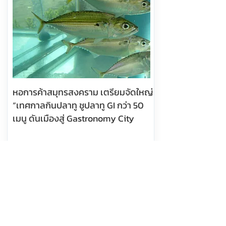
หอการค้าสมุทรสงคราม เตรียมจัดใหญ่
“เทศกาลกินปลาทู ชูปลาทู GI กว่า 50
เมนู ดันเมืองสู่ Gastronomy City
อ่านต่อ
8 สิงหาคม 2569 เวลา 10:18:00
534