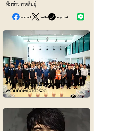
ทีมข่าวกาฬสินธฺุ์
Facebook
Twitter
Copy Link
ข่าวประชาสัมพันธ์
สมุทรสงคราม ยกระดับความปลอดภัยทาง
ทะเล ฝึกคนประจำเรือปฐมพยาบาล-CPR
พร้อมทักษะเอาตัวรอด
442