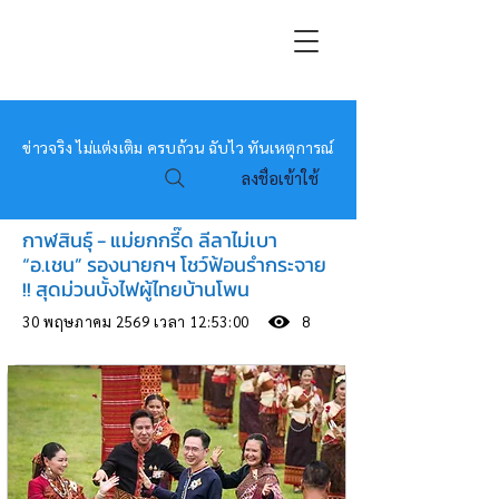
หมอข่าว
ข่าวจริง ไม่แต่งเติม ครบถ้วน ฉับไว ทันเหตุการณ์
ลงชื่อเข้าใช้
กาฬสินธุ์ - แม่ยกกรี๊ด ลีลาไม่เบา
“อ.เชน” รองนายกฯ โชว์ฟ้อนรำกระจาย
!! สุดม่วนบั้งไฟผู้ไทยบ้านโพน
30 พฤษภาคม 2569 เวลา 12:53:00
8