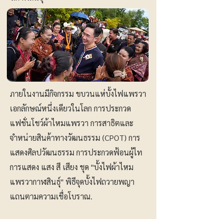
ภายในงานมีกิจกรรม ขบวนแห่บั้งไฟแพรวา
เอกลักษณ์หนึ่งเดียวในโลก การประกวด
แฟชั่นโชว์ผ้าไหมแพรวา การสาธิตและ
จำหน่ายสินค้าทางวัฒนธรรม (CPOT) การ
แสดงศิลปวัฒนธรรม การประกวดฟ้อนผู้ไท
การแสดง แสง สี เสียง ชุด "บั้งไฟผ้าไหม
แพรวากาฬสินธุ์" พิธีจุดบั้งไฟถวายพญา
แถนตามความเชื่อโบราณ.