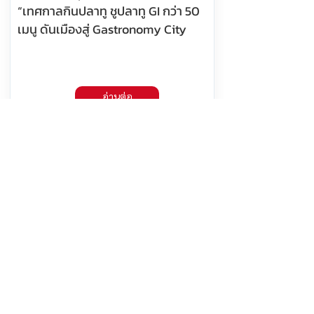
“เทศกาลกินปลาทู ชูปลาทู GI กว่า 50
เมนู ดันเมืองสู่ Gastronomy City
อ่านต่อ
8 สิงหาคม 2569 เวลา 10:18:00
534