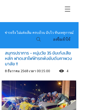
หมอข่าว
ข่าวจริง ไม่แต่งเติม ครบถ้วน ฉับไว ทันเหตุการณ์
ลงชื่อเข้าใช้
สมุทรปราการ - หนุ่มวัย 35 ขับเก๋งเสีย
หลัก ฟาดเสาไฟฟ้ารถพังยับดับคาพวง
มาลัย !!
8 ธันวาคม 2568 เวลา 00:15:00
4