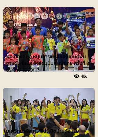
ไอที-ยานยนต์
พ่อเมืองลุ่มภู หนุนการแข่งขันหุ่นยนต์พื้น
ฐานบังคับมือ ชิงแชมป์ประเทศไทย ครั้งที่ 3
ประจำปี 2569
486
การศึกษา
มหาวิทยาลัยกาฬสินธุ์เปิดบ้านต้อนรับ