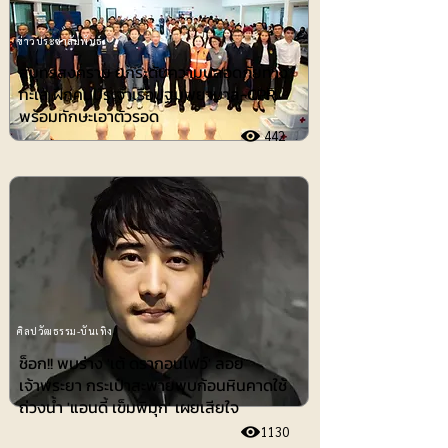
ข่าวประชาสัมพันธ์
สมุทรสงคราม ยกระดับความปลอดภัยทาง
ทะเล ฝึกคนประจำเรือปฐมพยาบาล-CPR
พร้อมทักษะเอาตัวรอด
442
ศิลปวัฒธรรม-บันเทิง
ช็อก!! พบร่าง 'เต้ ดรากอนไฟว์' ลอย
เจ้าพระยา กระเป๋าสะพายพบก้อนหินคาดใช้
ถ่วงน้ำ 'แอนดี้ เข็มพิมุก' เผยเสียใจ
1130