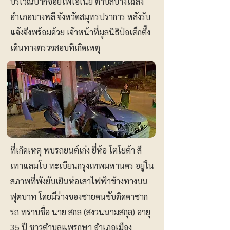
บริเวณปากซอยไพโอเนีย ตำบลบางโฉลง
อำเภอบางพลี จังหวัดสมุทรปราการ หลังรับ
แจ้งจึงพร้อมด้วย เจ้าหน้าที่มูลนิธิป่อเต็กตึ๊ง
เดินทางตรวจสอบทีเกิดเหตุ
ที่เกิดเหตุ พบรถยนต์เก๋ง ยี่ห้อ โตโยต้า สี
เทาแลมโบ ทะเบียนกรุงเทพมหานคร อยู่ใน
สภาพที่พังยับเยินห่อเสาไฟฟ้าข้างทางบน
ฟุตบาท โดยมีร่างของชายคนขับติดคาซาก
รถ ทราบชื่อ นาย สกล (สงวนนามสกุล) อายุ
35 ปี ชาวตำบลแพรกษา อำเภอเมือง