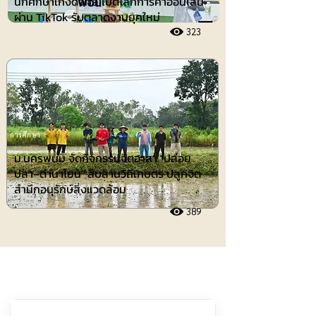
นักศึกษาเก่งดิจิทัล เปิดโลกการค้าออนไลน์
ผ่าน TikTok รับตลาดงานยุคใหม่
323
การศึกษา
ม.นครพนม จัดกิจกรรมจิตอาสา "ปล่อย
ปลา–ดำนาโยน" สืบสานวิถีเกษตร ปลูกจิต
สำนึกอนุรักษ์สิ่งแวดล้อม
389
ประชาสัมพันธ์