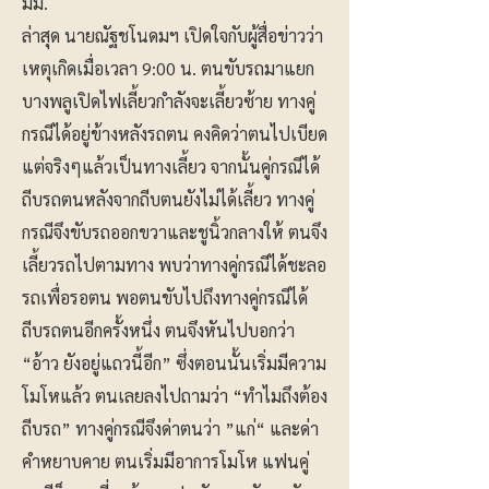
มม.
ล่าสุด นายณัฐชโนดมฯ เปิดใจกับผู้สื่อข่าวว่า
เหตุเกิดเมื่อเวลา 9:00 น. ตนขับรถมาแยก
บางพลูเปิดไฟเลี้ยวกำลังจะเลี้ยวซ้าย ทางคู่
กรณีได้อยู่ข้างหลังรถตน คงคิดว่าตนไปเบียด
แต่จริงๆแล้วเป็นทางเลี้ยว จากนั้นคู่กรณีได้
ถีบรถตนหลังจากถีบตนยังไม่ได้เลี้ยว ทางคู่
กรณีจึงขับรถออกขวาและชูนิ้วกลางให้ ตนจึง
เลี้ยวรถไปตามทาง พบว่าทางคู่กรณีได้ชะลอ
รถเพื่อรอตน พอตนขับไปถึงทางคู่กรณีได้
ถีบรถตนอีกครั้งหนึ่ง ตนจึงหันไปบอกว่า
“อ้าว ยังอยู่แถวนี้อีก” ซึ่งตอนนั้นเริ่มมีความ
โมโหแล้ว ตนเลยลงไปถามว่า “ทำไมถึงต้อง
ถีบรถ” ทางคู่กรณีจึงด่าตนว่า ”แก่“ และด่า
คำหยาบคาย ตนเริ่มมีอาการโมโห แฟนคู่