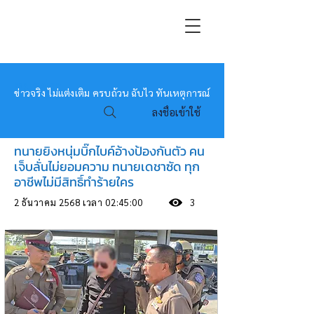
หมอข่าว
ข่าวจริง ไม่แต่งเติม ครบถ้วน ฉับไว ทันเหตุการณ์
ลงชื่อเข้าใช้
ทนายยิงหนุ่มบิ๊กไบค์อ้างป้องกันตัว คน
เจ็บลั่นไม่ยอมความ ทนายเดชาซัด ทุก
อาชีพไม่มีสิทธิ์ทำร้ายใคร
2 ธันวาคม 2568 เวลา 02:45:00
3