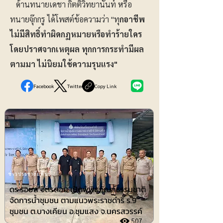
ด้านทนายเดชา กิตติวิทยานันท์ หรือ
ทนายจุ๊กกรู ได้โพสต์ข้อความว่า "ทุ
กอาชีพ
ไม่มีสิทธิ์ทำผิดกฏหมายหรือทำร้ายใคร
โดยปราศจากเหตุผล ทุกการกระทำมีผล
ตามมา ไม่นิยมใช้ความรุนแรง"
Facebook
Twitter
Copy Link
ข่าวประชาสัมพันธ์
ดร.รอยล จิตรดอน เปิดพิพิธภัณฑ์ธรรมชาติ
จัดการน้ำชุมชน ตามแนวพระราชดำริ ร.9
ชุมชน ต.บางเคียน อ.ชุมแสง จ.นครสวรรค์
507