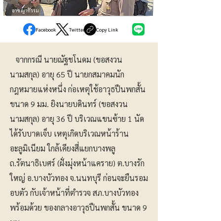
อาชญากรรม
Facebook
Twitter
Copy Link
จากกรณี นายณัฐชโนดม (ขอสงวน
นามสกุล) อายุ 65 ปี นายกสมาคมนัก
กฎหมายแห่งหนึ่ง ก่อเหตุใช้อาวุธปืนพกสั้น
ขนาด 9 มม. ยิงนายบดินทร์ (ขอสงวน
นามสกุล) อายุ 36 ปี บริเวณแขนซ้าย 1 นัด
ได้รับบาดเจ็บ เหตุเกิดบริเวณหน้าร้าน
อะลูมิเนียม ใกล้เคียงสี่แยกบางพลู
ถ.รัตนาธิเบศร์ (ฝั่งมุ่งหน้าแคราย) ต.บางรัก
ใหญ่ อ.บางบัวทอง จ.นนทบุรี ก่อนจะยืนรอม
อบตัว กับเจ้าหน้าที่ตำรวจ สภ.บางบัวทอง
พร้อมด้วย ของกลางอาวุธปืนพกสั้น ขนาด 9