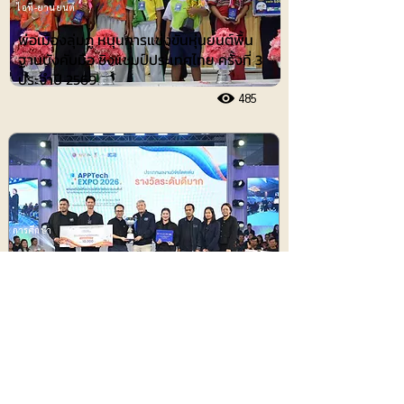
ไอที-ยานยนต์
พ่อเมืองลุ่มภู หนุนการแข่งขันหุ่นยนต์พื้น
ฐานบังคับมือ ชิงแชมป์ประเทศไทย ครั้งที่ 3
ประจำปี 2569
485
การศึกษา
แม่โจ้ คว้ารางวัลสุดยอดงานวิจัยโดดเด่น
“ระดับดีมาก” เวที APPTech EXPO 2026
455
ประชาสัมพันธ์