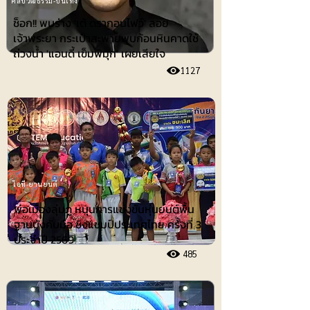
ศิลปวัฒธรรม-บันเทิง
ช็อก!! พบร่าง 'เต้ ดรากอนไฟว์' ลอย
เจ้าพระยา กระเป๋าสะพายพบก้อนหินคาดใช้
ถ่วงน้ำ 'แอนดี้ เข็มพิมุก' เผยเสียใจ
1127
ไอที-ยานยนต์
พ่อเมืองลุ่มภู หนุนการแข่งขันหุ่นยนต์พื้น
ฐานบังคับมือ ชิงแชมป์ประเทศไทย ครั้งที่ 3
ประจำปี 2569
485