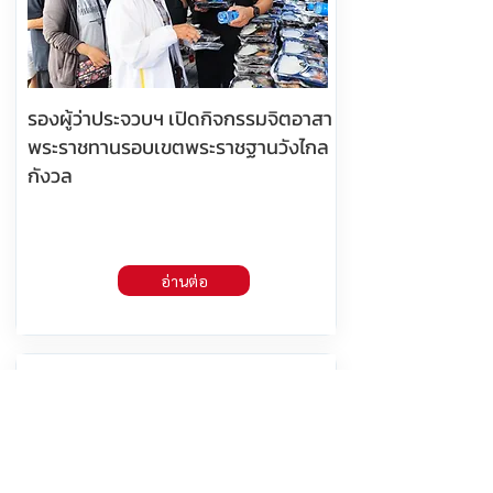
รองผู้ว่าประจวบฯ เปิดกิจกรรมจิตอาสา
พระราชทานรอบเขตพระราชฐานวังไกล
กังวล
อ่านต่อ
7 สิงหาคม 2569 เวลา 05:25:00
391