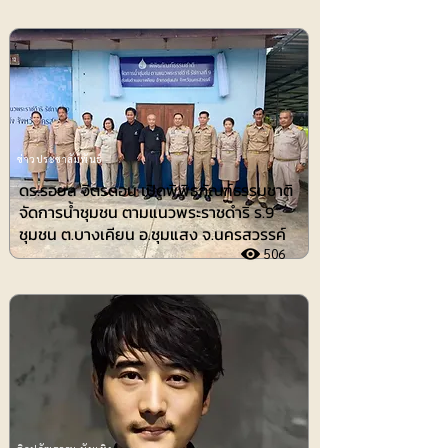
ข่าวประชาสัมพันธ์
ดร.รอยล จิตรดอน เปิดพิพิธภัณฑ์ธรรมชาติ
จัดการน้ำชุมชน ตามแนวพระราชดำริ ร.9
ชุมชน ต.บางเคียน อ.ชุมแสง จ.นครสวรรค์
506