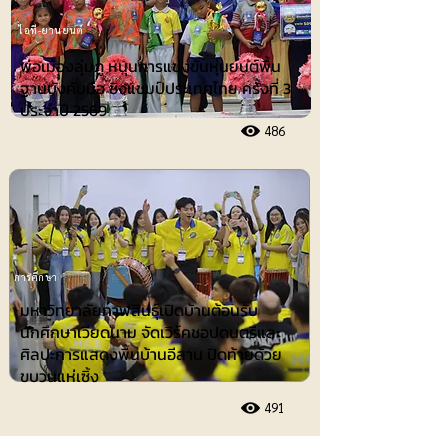
ไอที-ยานยนต์
พ่อเมืองลุ่มภู หนุนการแข่งขันหุ่นยนต์พื้น
ฐานบังคับมือ ชิงแชมป์ประเทศไทย ครั้งที่ 3
ประจำปี 2569
486
การศึกษา
มหาวิทยาลัยกาฬสินธุ์เปิดบ้านต้อนรับ
นักศึกษาเวียดนาม จัดเวิร์คชอปดนตรีและ
ศิลปะการแสดงพื้นบ้านอีสาน ปิดท้ายด้วย
ขบวนแห่เซิ้ง
491