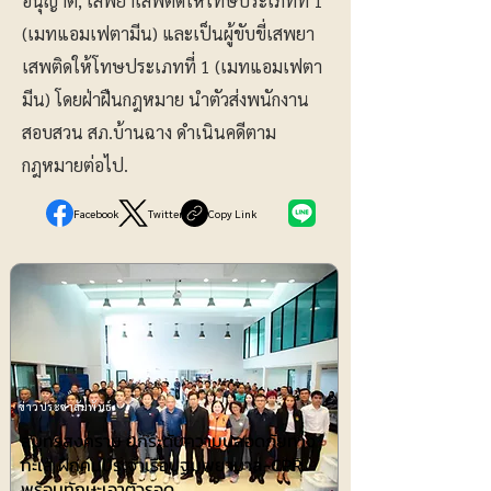
อนุญาต, เสพยาเสพติดให้โทษประเภทที่ 1
(เมทแอมเฟตามีน) และเป็นผู้ขับขี่เสพยา
เสพติดให้โทษประเภทที่ 1 (เมทแอมเฟตา
มีน) โดยฝ่าฝืนกฎหมาย นำตัวส่งพนักงาน
สอบสวน สภ.บ้านฉาง ดำเนินคดีตาม
กฎหมายต่อไป.
Facebook
Twitter
Copy Link
ข่าวประชาสัมพันธ์
สมุทรสงคราม ยกระดับความปลอดภัยทาง
ทะเล ฝึกคนประจำเรือปฐมพยาบาล-CPR
พร้อมทักษะเอาตัวรอด