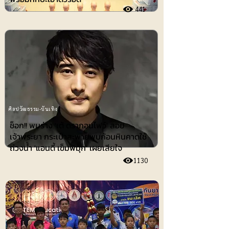
441
ศิลปวัฒธรรม-บันเทิง
ช็อก!! พบร่าง 'เต้ ดรากอนไฟว์' ลอย
เจ้าพระยา กระเป๋าสะพายพบก้อนหินคาดใช้
ถ่วงน้ำ 'แอนดี้ เข็มพิมุก' เผยเสียใจ
1130