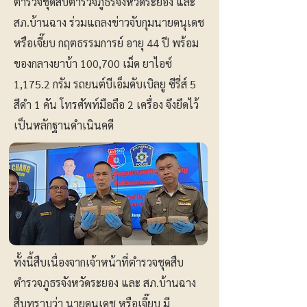
ตำรวจชุดสืบตำรวจภูธรจังหวัดระยอง และ
สภ.บ้านฉาง ร่วมแถลงข่าวจับกุมนายดนุเดช
หรือเจี๊ยบ กฤตธรรมการย์ อายุ 44 ปี พร้อม
ของกลางยาบ้า 100,700 เม็ด ยาไอซ์
1,175.2 กรัม รถยนต์บีเอ็มดับเบิลยู ซีรี่ส์ 5
สีดำ 1 คัน โทรศัพท์มือถือ 2 เครื่อง จึงยึดไว้
เป็นหลักฐานดำเนินคดี
ทั้งนี้สืบเนื่องจากเจ้าหน้าที่ตำรวจชุดสืบ
ตำรวจภูธรจังหวัดระยอง และ สภ.บ้านฉาง
สืบทราบว่า นายดนุเดช หรือเจี๊ยบ มี