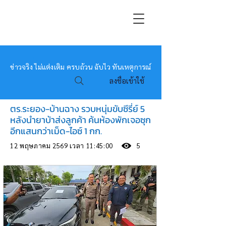
หมอข่าว
ข่าวจริง ไม่แต่งเติม ครบถ้วน ฉับไว ทันเหตุการณ์
ลงชื่อเข้าใช้
ตร.ระยอง-บ้านฉาง รวบหนุ่มขับซีรี่ย์ 5
หลังนำยาบ้าส่งลูกค้า ค้นห้องพักเจอซุก
อีกแสนกว่าเม็ด-ไอซ์ 1 กก.
12 พฤษภาคม 2569 เวลา 11:45:00
5