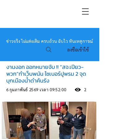
หมอข่าว
ข่าวจริง ไม่แต่งเติม ครบถ้วน ฉับไว ทันเหตุการณ์
ลงชื่อเข้าใช้
งานงอก ออกหมายจับ !! “สจ.เปียว-
พวก”ทำเว็บพนัน ไซเบอร์ปูพรม 2 จุด
บุกเมืองน้ำดำค้นรัง
6 กุมภาพันธ์ 2569 เวลา 09:52:00
2