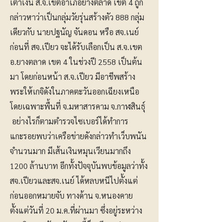
เต้าเงิน ส.จ.เขตอำเภอยางตลาด เขต 4 ถูก
กล่าวหาว่าเป็นกลุ่มวัยรุ่นสร้างตัว 888 กลุ่ม
เดียวกับ นายปฐนัญ จันดอน หรือ สจ.เนย์
ก่อนที่ สจ.เปียว จะได้รับเลือกเป็น ส.จ.เขต
อ.ยางตลาด เขต 4 ในช่วงปี 2558 เป็นต้น
มา โดยก่อนหน้า ส.จ.เปียว มีอาชีพสร้าง
พระให้เกจิดังในภาคตะวันออกเฉียงเหนือ
โดยเฉพาะพื้นที่ จ.มหาสารคาม จ.กาฬสินธุ์
อย่างไรก็ตามตำรวจไซเบอร์ได้ทำการ
แกะรอยพบว่าเครือข่ายดังกล่าวทำเว็บพนัน
จำนวนมาก มีเส้นเงินหมุนเวียนมากถึง
1200 ล้านบาท อีกทั้งปัจจุบันพบข้อมูลว่าทั้ง
สจ.เปียวและสจ.เนย์ ได้หลบหนีไปตั้งแต่
ก่อนออกหมายจับ ทางด้าน จ.หนองคาย
ตั้งแต่วันที่ 20 ม.ค.ที่ผ่านมา ซึ่งอยู่ระหว่าง