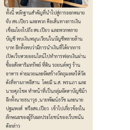
ทั้งนี้ หลักฐานสำคัญที่นำไปสู่การออกหมาย
จับ สจ.เปียว และพวก คือเส้นทางการเงิน
เชื่อมโยงไปถึง สจ.เปียว และพวกหลาย
บัญชี พบเงินหมุนเวียนในบัญชีหลายล้าน
บาท อีกทั้งพบว่ามีการนำเงินที่ได้จากการ
เปิดเว็บหวยออนไลน์ไปทำการฟอกเงินผ่าน
ซื้ออสังหาริมทรัพย์ ที่ดิน รถยนต์หรู ร้าน
อาหาร ค่ายมวยและจัดสร้างวัตถุมงคลให้วัด
ดังที่ทางภาคอีสาน โดยมี น.ส. พรนภา และ
นายศุภโชค ทำหน้าที่เป็นกลุ่มจัดหาบัญชีม้า
อีกทั้งนายธนาวุธ ,นายพัฒน์ธวัช และนาย
ปฐมพงศ์ หรือสจ.เปียว เข้าไปเกี่ยวข้องใน
ลักษณะของผู้รับผลประโยชน์ของเว็บพนัน
ดังกล่าว