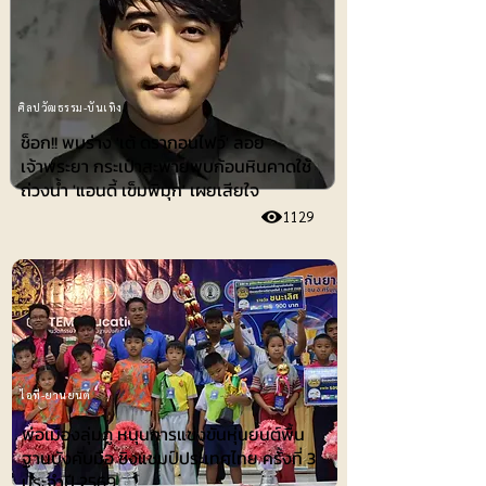
ศิลปวัฒธรรม-บันเทิง
ช็อก!! พบร่าง 'เต้ ดรากอนไฟว์' ลอย
เจ้าพระยา กระเป๋าสะพายพบก้อนหินคาดใช้
ถ่วงน้ำ 'แอนดี้ เข็มพิมุก' เผยเสียใจ
1129
ไอที-ยานยนต์
พ่อเมืองลุ่มภู หนุนการแข่งขันหุ่นยนต์พื้น
ฐานบังคับมือ ชิงแชมป์ประเทศไทย ครั้งที่ 3
ประจำปี 2569