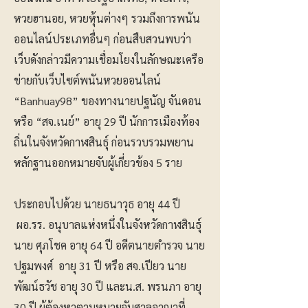
หวยฮานอย, หวยหุ้นต่างๆ รวมถึงการพนัน
ออนไลน์ประเภทอื่นๆ ก่อนสืบสวนพบว่า
เว็บดังกล่าวมีความเชื่อมโยงในลักษณะเครือ
ข่ายกับเว็บไซต์พนันหวยออนไลน์
“Banhuay98” ของทางนายปฐนัญ จันดอน
หรือ “สจ.เนย์” อายุ 29 ปี นักการเมืองท้อง
ถิ่นในจังหวัดกาฬสินธุ์ ก่อนรวบรวมพยาน
หลักฐานออกหมายจับผู้เกี่ยวข้อง 5 ราย
ประกอบไปด้วย นายธนาวุธ อายุ 44 ปี
ผอ.รร. อนุบาลแห่งหนึ่งในจังหวัดกาฬสินธุ์
นาย ศุภโชค อายุ 64 ปี อดีตนายตำรวจ นาย
ปฐมพงศ์ อายุ 31 ปี หรือ สจ.เปียว นาย
พัฒน์ธวัช อายุ 30 ปี และน.ส. พรนภา อายุ
30 ปี ผู้ต้องหาตามหมายจับศาลอาญาที่