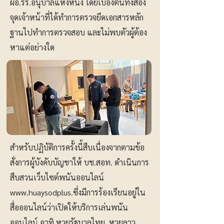
ผอ.รร.อนุบาลแห่งหนึ่ง โดยเบื้องต้นทั้งสอง
จุดเจ้าหน้าที่ได้ทำการตรวจยึดเอกสารหลัก
ฐานไปทำการตรวจสอบ และไม่พบตัวผู้ต้อง
หาแต่อย่างใด
สำหรับปฏิบัติการครั้งนี้สืบเนื่องจากตามข้อ
สั่งการผู้บังคับบัญชาให้ บช.สอท. ดำเนินการ
สืบสวนเว็บไซต์พนันออนไลน์
www.huaysodplus
.ซึ่งมีการร้องเรียนอยู่ใน
สื่อออนไลน์ว่าเปิดให้บริการเล่นพนัน
ออนไลน์ อาทิ หวยรัฐบาลไทย, หวยลาว,