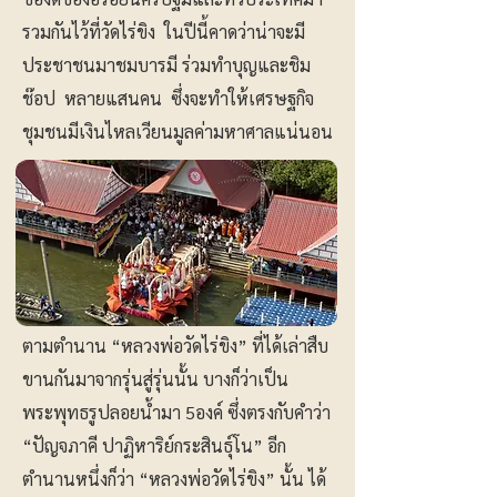
รวมกันไว้ที่วัดไร่ขิง ในปีนี้คาดว่าน่าจะมี
ประชาชนมาชมบารมี ร่วมทำบุญและชิม
ช๊อป หลายแสนคน ซึ่งจะทำให้เศรษฐกิจ
ชุมชนมีเงินไหลเวียนมูลค่ามหาศาลแน่นอน
ตามตำนาน “หลวงพ่อวัดไร่ขิง” ที่ได้เล่าสืบ
ขานกันมาจากรุ่นสู่รุ่นนั้น บางก็ว่าเป็น
พระพุทธรูปลอยน้ำมา 5องค์ ซึ่งตรงกับคำว่า
“ปัญจภาคี ปาฏิหาริย์กระสินธุ์โน” อีก
ตำนานหนึ่งก็ว่า “หลวงพ่อวัดไร่ขิง” นั้น ได้