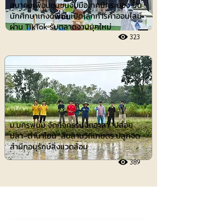
สมาคมเพื่อนชุมชนจับมือเทคนิคระยอง ปั้น
นักศึกษาเก่งดิจิทัล เปิดโลกการค้าออนไลน์
ผ่าน TikTok รับตลาดงานยุคใหม่
323
การศึกษา
ม.นครพนม จัดกิจกรรมจิตอาสา "ปล่อย
ปลา–ดำนาโยน" สืบสานวิถีเกษตร ปลูกจิต
สำนึกอนุรักษ์สิ่งแวดล้อม
389
ประชาสัมพันธ์