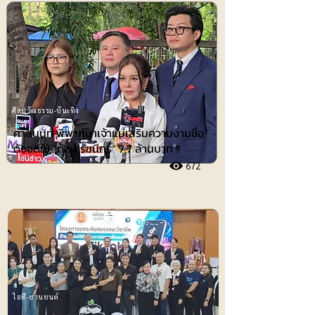
ศิลปวัฒธรรม-บันเทิง
ศาลนนท์ พิพากษาเจ้าแม่เสริมความงามชื่อ
ดังชดใช้ ”ต้อม รัชนีกร“ 7.7 ล้านบาท !!
672
ไอที-ยานยนต์