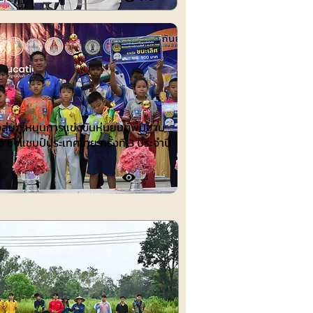
ต์
งลุ่มภู หนุนการแข่งขันหุ่นยนต์พื้นฐาน
อ ชิงแชมป์ประเทศไทย ครั้งที่ 3 ประจำปี
4