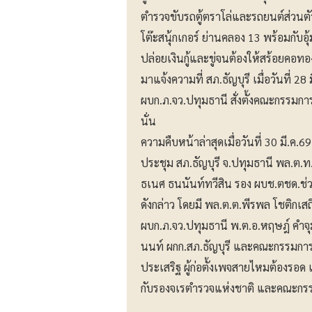
ตำรวจขับรถตู้ตราโล่และรถยนต์ส่วนตัว
โต๊ะสนุ้กเกอร์ ย่านคลอง 13 พร้อมกับอ
ปล่อยเงินกู้และขู่จนต้องให้สร้อยคอ
มาแจ้งความที่ สภ.ธัญบุรี เมื่อวันที่ 2
ผบก.ภ.จว.ปทุมธานี สั่งตั้งคณะกรรมก
นั่น
ความคืบหน้าล่าสุดเมื่อวันที่ 30 มี.
ประชุม สภ.ธัญบุรี จ.ปทุมธานี พล.ต.ท
ธเนศ ธนนันท์ทวีสิน รอง ผบช.ตชด.ช
ดังกล่าว โดยมี พล.ต.ต.พีรพล โชติกเส
ผบก.ภ.จว.ปทุมธานี พ.ต.อ.หฤษฎ์ คำจุ
นนท์ ผกก.สภ.ธัญบุรี และคณะกรรมกา
ประเสริฐ ผู้ก่อตั้งเพจสายไหมต้องรอด แ
กับรองจเรตำรวจแห่งชาติ และคณะก