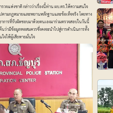
จแห่งชาติ กล่าวว่าเรื่องนี้ท่าน ผบ.ตร.ให้ความสนใจ
ป็นไปตามกฎหมายและพยานหลักฐานและข้อเท็จจริง โดยทาง
บัญชาการที่รับผิดชอบมาด้วยตนเองมาร่วมตรวจสอบในวันนี้
ต้นว่ามีข้อมูลพอสมควรซึ่งคงจะนำไปสู่การดำเนินการทั้ง
ใจให้ผู้เสียหายมั่นใจ
ไอที-ยานยน
พ่อเมือ
บังคับมื
2569