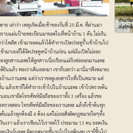
การศึกษา
ม.นครพ
ดำนาโย
ย เล่าว่า เหตุเกิดเมื่อเช้าของวันที่ 25 มี.ค. ที่ผ่านมา
อนุรักษ
่ทราบแผ่นป้ายทะเบียนมาจอดในที่หน้าบ้าน 1 คัน ไม่เกิน
้ายว่าโพลิส เข้ามาจอดแล้วได้ทำการเปิดประตูรั้วเข้าบ้านไป
 เข้ามาเองก็ได้งัดประตูหน้าบ้านก่อน แต่มันเปิดไม่ออก
ของลูกสาวนะคะให้ลูกสาวเนี่ยเรียกแม่กับพ่อออกมานะคะ
าได้ยินแล้ว พอเราเดินออกมา เขาก็บอกว่า มานี่มาฟังหมายเ
้วบ้านเรานะคะ แต่ว่าเราขอดูเอกสารใบที่เป็นหมาย แต่
้งสิ้น แล้วเขาก็ได้ทำการเข้าไปในบ้านนะคะ เข้าไปตรวจค้น
เขายึดโทรศัพท์มือถือของเราทั้ง 2 เครื่อง แล้วขอ
ารตรวจสอบ โทรศัพท์มือถือของเรานะคะ แล้วก็เข้าค้นทุก
่งค้นแล้วทุกห้องมี 4 ห้อง แต่ไม่เจอสิ่งผิดกฎหมายใดๆทั้ง
้ยืมเงินเรา แล้วเราเขียนไว้เราจดไว้ ประมาณ 13 คน ยอดเงิน
อยเงินกู้นะคะ ผิดกฎหมายขึ้นรถไปโรงพักเลย เราก็ขึ้นไป