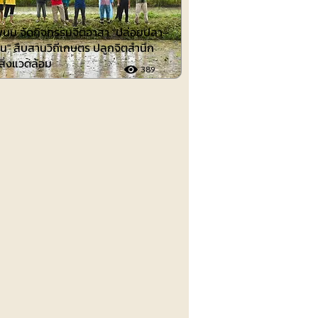
นม จัดกิจกรรมจิตอาสา "ปล่อยปลา–
น" สืบสานวิถีเกษตร ปลูกจิตสำนึก
์สิ่งแวดล้อม
389