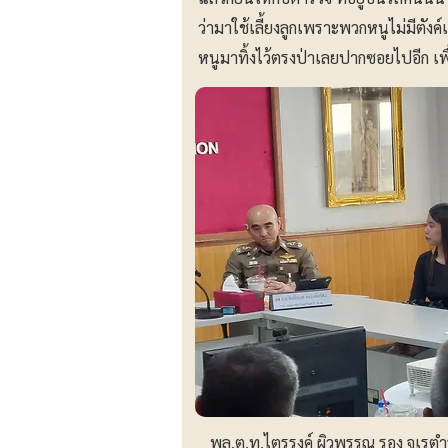
ว่ามาใช้เลี้ยงลูกเพราะพวกหนูไม่มีตั
หนูมาทิ้งไว้ตรงป่าเลยปากซอยไปอีก เพื
พล.ต.ท.ไตรรงค์ ผิวพรรณ รอง จเรตำร