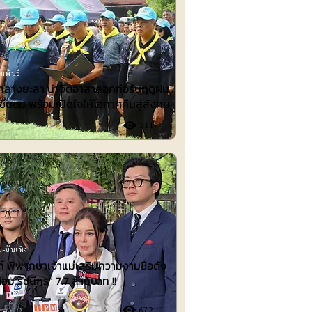
มพันธ์
ำกลางยะลา นำจิตอาสาลอกท่อรับฤดูฝน
ชื่นชม พร้อมเปิดใจให้โอกาศคืนสู่สังคม
311
-บันเทิง
 พิพากษาเจ้าแม่เสริมความงามชื่อดัง
้อม รัชนีกร“ 7.7 ล้านบาท !!
672