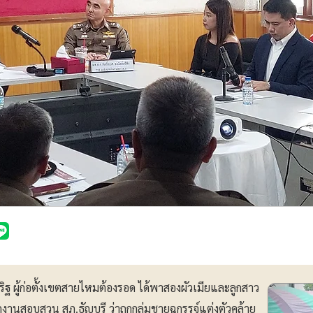
 ผู้ก่อตั้งเขตสายไหมต้องรอด ได้พาสองผัวเมียและลูกสาว
ักงานสอบสวน สภ.ธัญบุรี ว่าถูกกลุ่มชายฉกรรจ์แต่งตัวคล้าย