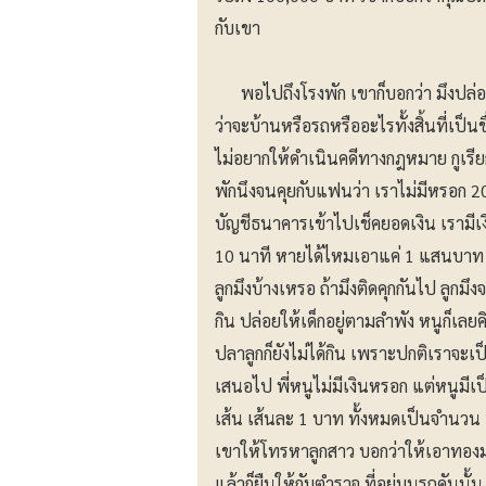
กับเขา
พอไปถึงโรงพัก เขาก็บอกว่า มึงปล่อยเงิน
ว่าจะบ้านหรือรถหรืออะไรทั้งสิ้นที่เป็
ไม่อยากให้ดำเนินคดีทางกฎหมาย กูเรียก
พักนึงจนคุยกับแฟนว่า เราไม่มีหรอก 200
บัญชีธนาคารเข้าไปเช็คยอดเงิน เรามีเง
10 นาที หายได้ไหมเอาแค่ 1 แสนบาท ห
ลูกมึงบ้างเหรอ ถ้ามึงติดคุกกันไป ลูกมึงจ
กิน ปล่อยให้เด็กอยู่ตามลำพัง หนูก็เลยคิ
ปลาลูกก็ยังไม่ได้กิน เพราะปกติเราจะเ
เสนอไป พี่หนูไม่มีเงินหรอก แต่หนูมีเ
เส้น เส้นละ 1 บาท ทั้งหมดเป็นจำนวน
เขาให้โทรหาลูกสาว บอกว่าให้เอาทอง
แล้วก็ยืนให้กับตำรวจ ที่อยู่บนรถคันนั