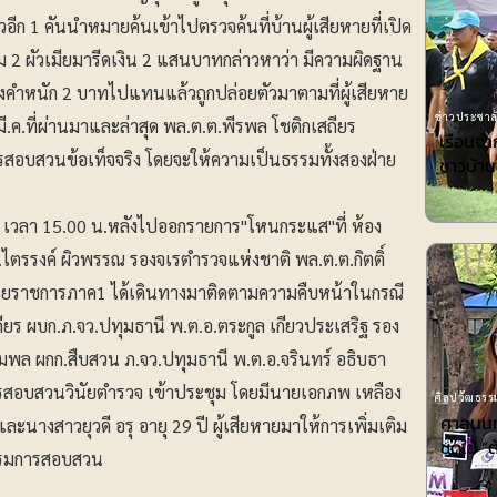
อีก 1 คันนำหมายค้นเข้าไปตรวจค้นที่บ้านผู้เสียหายที่เปิด
ุ้ม 2 ผัวเมียมารีดเงิน 2 แสนบาทกล่าวหาว่า มีความผิดฐาน
ทองคำหนัก 2 บาทไปแทนแล้วถูกปล่อยตัวมาตามที่ผู้เสียหาย
ข่าวประชาสั
8 มี.ค.ที่ผ่านมาและล่าสุด พล.ต.ต.พีรพล โชติกเสถียร
เรือนจ
ารสอบสวนข้อเท็จจริง โดยจะให้ความเป็นธรรมทั้งสองฝ่าย
ชาวบ้าน
ค.69 เวลา 15.00 น.หลังไปออกรายการ"โหนกระแส"ที่ ห้อง
.ไตรรงค์ ผิวพรรณ รองจเรตำรวจแห่งชาติ พล.ต.ต.กิตติ์
่วยราชการภาค1 ได้เดินทางมาติดตามความคืบหน้าในกรณี
ถียร ผบก.ภ.จว.ปทุมธานี พ.ต.อ.ตระกูล เกียวประเสริฐ รอง
มพล ผกก.สืบสวน ภ.จว.ปทุมธานี พ.ต.อ.จรินทร์ อธิบธา
รสอบสวนวินัยตำรวจ เข้าประชุม โดยมีนายเอกภพ เหลือง
ศิลปวัฒธรรม
ศาลนนท์
ละนางสาวยุวดี อรุ อายุ 29 ปี ผู้เสียหายมาให้การเพิ่มเติม
ชดใช้ ”ต
รรมการสอบสวน