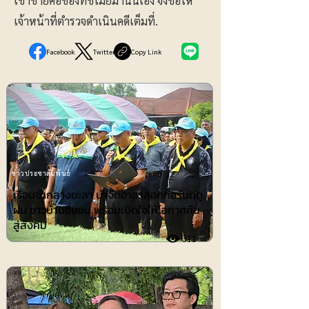
เขาขายคือของที่ขโมยมานั่นเอง จึงขอให้
เจ้าหน้าที่ตำรวจดำเนินคดีเต็มที่.
Facebook
Twitter
Copy Link
ข่าวประชาสัมพันธ์
เรือนจำกลางยะลา นำจิตอาสาลอกท่อรับฤดู
ฝน ชาวบ้านชื่นชม พร้อมเปิดใจให้โอกาศคืน
สู่สังคม
311