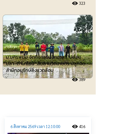
323
การศึกษา
ม.นครพนม จัดกิจกรรมจิตอาสา "ปล่อย
ปลา–ดำนาโยน" สืบสานวิถีเกษตร ปลูกจิต
สำนึกอนุรักษ์สิ่งแวดล้อม
389
ประชาสัมพันธ์
6 สิงหาคม 2569 เวลา 12:10:00
416