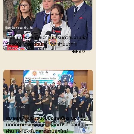
ศิลปวัฒธรรม-บันเทิง
ศาลนนท์ พิพากษาเจ้าแม่เสริมความงามชื่อ
ดังชดใช้ ”ต้อม รัชนีกร“ 7.7 ล้านบาท !!
672
ไอที-ยานยนต์
สมาคมเพื่อนชุมชนจับมือเทคนิคระยอง ปั้น
นักศึกษาเก่งดิจิทัล เปิดโลกการค้าออนไลน์
ผ่าน TikTok รับตลาดงานยุคใหม่