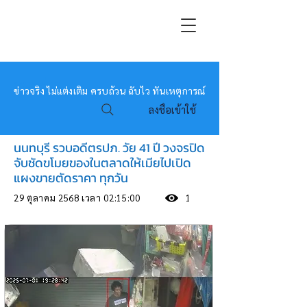
หมอข่าว
ข่าวจริง ไม่แต่งเติม ครบถ้วน ฉับไว ทันเหตุการณ์
ลงชื่อเข้าใช้
นนทบุรี รวบอดีตรปภ. วัย 41 ปี วงจรปิด
จับชัดขโมยของในตลาดให้เมียไปเปิด
แผงขายตัดราคา ทุกวัน
29 ตุลาคม 2568 เวลา 02:15:00
1