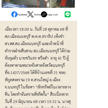
อาชญากรรม
Facebook
Twitter
Copy Link
เมื่อเวลา 18.00 น. วันที่ 28 ตุลาคม 68 ที่
สภ.เมืองนนทบุรี พ.ต.ต.ธราธิป เพ็งขำ
สว.สส.สภ.เมืองนนทบุรี และเจ้าหน้าที่
ตำรวจฝ่ายสืบสวน สภ.เมืองนนทบุรี ได้ร่วม
จับกุมตัว นายชวินธร หรือดำ อายุ 41 ปี ผู้
ต้องหาตามหมายจับศาลจังหวัดนนทบุรี
ที่จ.1437/2568 ได้ที่บ้านเลขที่ 31 ซอย
พิบูลสงคราม 19 ต.สวนใหญ่ อ.เมือง
จ.นนทบุรี ในข้อหา “ลักทรัพย์ในเวลากลาง
คืน โดยทำอันตรายสิ่งกีดกั้น” สืบเนื่องจาก
วันที่ 29 มิถุนายน 68 เวลา 19.32 น. นางสุ