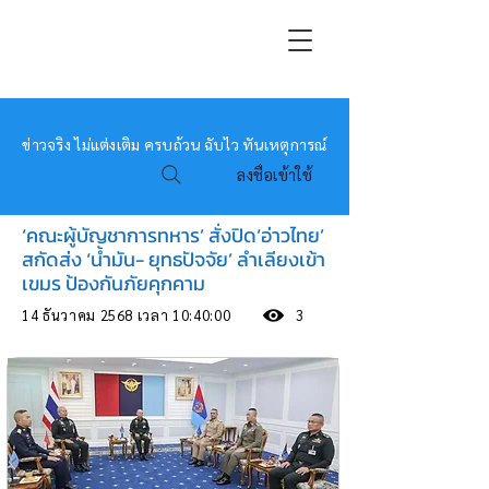
หมอข่าว
ข่าวจริง ไม่แต่งเติม ครบถ้วน ฉับไว ทันเหตุการณ์
ลงชื่อเข้าใช้
‘คณะผู้บัญชาการทหาร’ สั่งปิด‘อ่าวไทย’
สกัดส่ง ‘น้ำมัน- ยุทธปัจจัย’ ลำเลียงเข้า
เขมร ป้องกันภัยคุกคาม
14 ธันวาคม 2568 เวลา 10:40:00
3