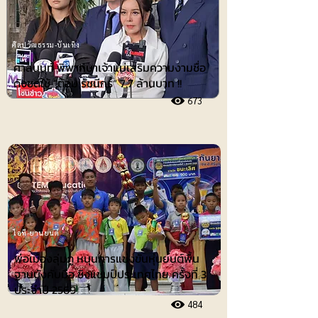
ศิลปวัฒธรรม-บันเทิง
ศาลนนท์ พิพากษาเจ้าแม่เสริมความงามชื่อ
ดังชดใช้ ”ต้อม รัชนีกร“ 7.7 ล้านบาท !!
673
ไอที-ยานยนต์
พ่อเมืองลุ่มภู หนุนการแข่งขันหุ่นยนต์พื้น
ฐานบังคับมือ ชิงแชมป์ประเทศไทย ครั้งที่ 3
ประจำปี 2569
484