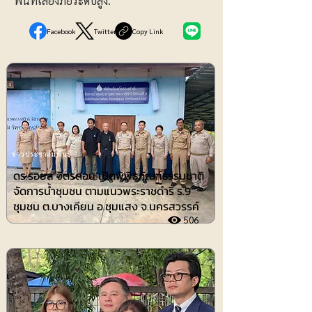
พื้นที่เสี่ยงภัยระดับสูง.
Facebook
Twitter
Copy Link
ข่าวประชาสัมพันธ์
ดร.รอยล จิตรดอน เปิดพิพิธภัณฑ์ธรรมชาติ
จัดการน้ำชุมชน ตามแนวพระราชดำริ ร.9
ชุมชน ต.บางเคียน อ.ชุมแสง จ.นครสวรรค์
506