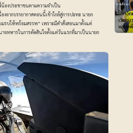
การศึกษา
ลพี่น้องประชาชนตามความจำเป็น
มหาวิทย
ื่องจากบรรยากาศตอนนี้เข้าใกล้สู่การปะทะ นายก
เวียดน
รียมรบให้พร้อมสรรพ” เพราะมีคำสั่งสอนมาตั้งแต่
แสดงพื้
อำนาจทหารในการตัดสินใจตั้งแต่วันแรกที่มาเป็นนายก