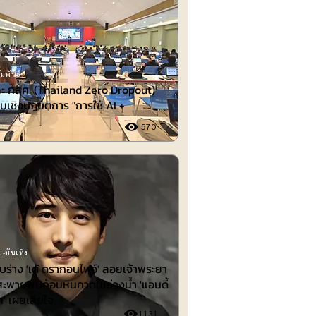
มพันธ์
ะ กสศ. (Thailand Zero Dropout)
มเชิงปฏิบัติการ "การใช้ AI +
570
-บันเทิง
พบร่าง 'เต้ ดรากอนไฟว์' ลอยเจ้าพระยา
สะพายพบก้อนหินคาดใช้ถ่วงน้ำ 'แอนดี้
ก' เผยเสียใจ
1131