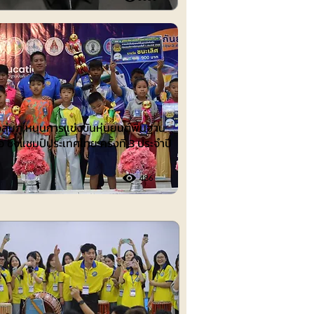
ต์
งลุ่มภู หนุนการแข่งขันหุ่นยนต์พื้นฐาน
อ ชิงแชมป์ประเทศไทย ครั้งที่ 3 ประจำปี
486