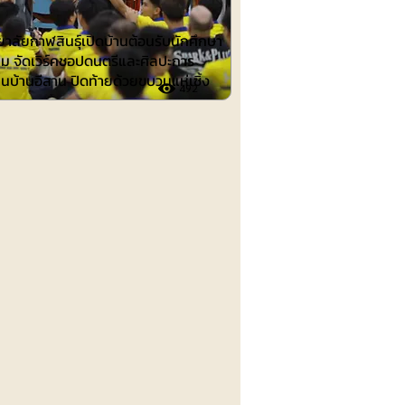
าลัยกาฬสินธุ์เปิดบ้านต้อนรับนักศึกษา
าม จัดเวิร์คชอปดนตรีและศิลปะการ
นบ้านอีสาน ปิดท้ายด้วยขบวนแห่เซิ้ง
492