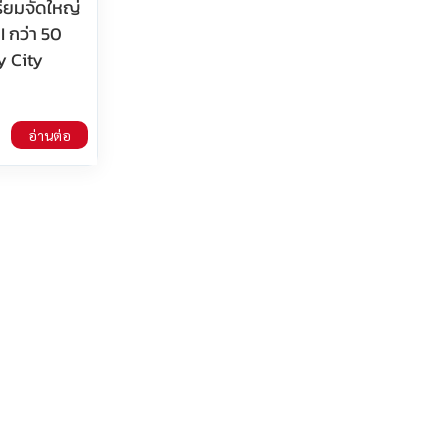
ียมจัดใหญ่
I กว่า 50
y City
อ่านต่อ