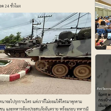
ด 24 ชั่วโมง
ข่าวประชาสั
สปว. แล
เปิดอบร
ศิลปวัฒธรรม
ช็อก!! 
กระเป๋า
ีเจตนาจะไปรุกรานใคร แต่เราก็ไม่ยอมให้ใครมาคุกคาม
เข็มพิมุ
ชาชน และทหารต้องประสบภัยอันตราย พร้อมระบุ ทหารมี