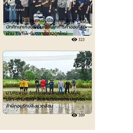
ไอที-ยานยนต์
สมาคมเพื่อนชุมชนจับมือเทคนิคระยอง ปั้น
นักศึกษาเก่งดิจิทัล เปิดโลกการค้าออนไลน์
ผ่าน TikTok รับตลาดงานยุคใหม่
323
การศึกษา
ม.นครพนม จัดกิจกรรมจิตอาสา "ปล่อย
ปลา–ดำนาโยน" สืบสานวิถีเกษตร ปลูกจิต
สำนึกอนุรักษ์สิ่งแวดล้อม
389