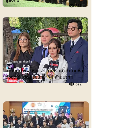
สู่สังคม
311
ศิลปวัฒธรรม-บันเทิง
ศาลนนท์ พิพากษาเจ้าแม่เสริมความงามชื่อ
ดังชดใช้ ”ต้อม รัชนีกร“ 7.7 ล้านบาท !!
672