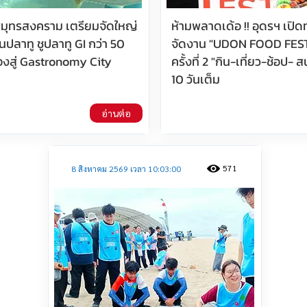
มุทรสงคราม เตรียมจัดใหญ่
ห้ามพลาดเด้อ !! อุดรฯ เปิดท
ปลาทู ชูปลาทู GI กว่า 50
จัดงาน "UDON FOOD FES
ืองสู่ Gastronomy City
ครั้งที่ 2 "กิน-เที่ยว-ช้อป- 
10 วันเต็ม
อ่านต่อ
571
8 สิงหาคม 2569 เวลา 10:03:00