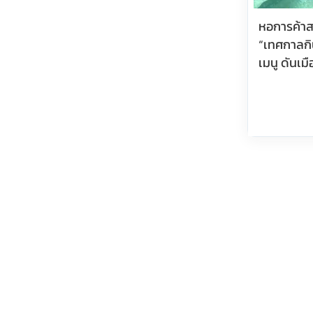
หอการค้าส
“เทศกาลกิน
เมนู ดันเม