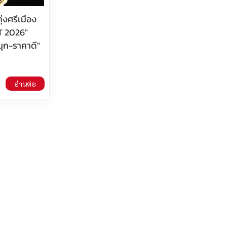
ุ่งศรีเมือง
T 2026"
สนุก-ราคาดี"
อ่านต่อ