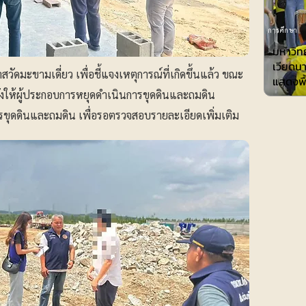
การศึกษา
มหาวิทย
เวียดน
สวัดมะขามเดี่ยว เพื่อชี้แจงเหตุการณ์ที่เกิดขึ้นแล้ว ขณะ
แสดงพื้
ำสั่งให้ผู้ประกอบการหยุดดำเนินการขุดดินและถมดิน
รขุดดินและถมดิน เพื่อรอตรวจสอบรายละเอียดเพิ่มเติม