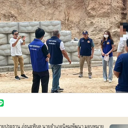
 น. นายประธาน ภู่ธนะพิบูล นายอำเภอนิคมพัฒนา มอบหมาย