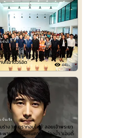
มพันธ์
งคราม ยกระดับความปลอดภัยทาง
ึกคนประจำเรือปฐมพยาบาล-CPR
กษะเอาตัวรอด
441
-บันเทิง
พบร่าง 'เต้ ดรากอนไฟว์' ลอยเจ้าพระยา
สะพายพบก้อนหินคาดใช้ถ่วงน้ำ 'แอนดี้