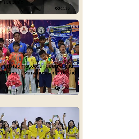
ก' เผยเสียใจ
1130
ต์
งลุ่มภู หนุนการแข่งขันหุ่นยนต์พื้นฐาน
อ ชิงแชมป์ประเทศไทย ครั้งที่ 3 ประจำปี
486