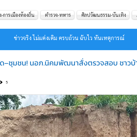
ง-การเมืองท้องถิ่น
ตำรวจ-ทหาร
ศิลปวัฒนธรรม-บันเทิง
ข่าวจริง ไม่แต่งเติม ครบถ้วน ฉับไว ทันเหตุการณ์
นวัด–ชุมชน! นอภ.นิคมพัฒนาสั่งตรวจสอบ ชาวบ
5