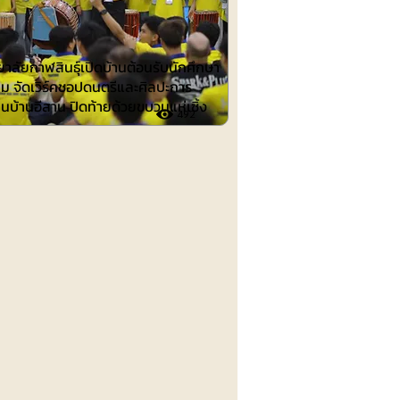
าลัยกาฬสินธุ์เปิดบ้านต้อนรับนักศึกษา
าม จัดเวิร์คชอปดนตรีและศิลปะการ
นบ้านอีสาน ปิดท้ายด้วยขบวนแห่เซิ้ง
492