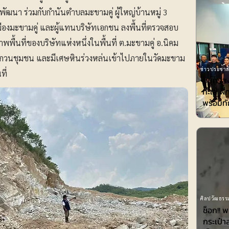
ัฒนา ร่วมกับกำนันตำบลมะขามคู่ ผู้ใหญ่บ้านหมู่ 3
ืองมะขามคู่ และผู้แทนบริษัทเอกชน ลงพื้นที่ตรวจสอบ
พพื้นที่ของบริษัทแห่งหนึ่งในพื้นที่ ต.มะขามคู่ อ.นิคม
งรบกวนชุมชน และมีเศษหินร่วงหล่นเข้าไปภายในวัดมะขาม
ข่าวประชาสั
ที่
สมุทรส
ทะเล ฝ
พร้อมทั
ศิลปวัฒธรรม
ช็อก!! 
กระเป๋า