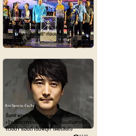
ข่าวประชาสัมพันธ์
พ่อเมืองประจวบฯ เปิดงาน “ใต้ร่มพระบารมี
ท่องเที่ยวศรีคีรีขันธ์” ท่องเที่ยวเชิง
ประวัติศาสตร์
2
ศิลปวัฒธรรม-บันเทิง
ช็อก!! พบร่าง 'เต้ ดรากอนไฟว์' ลอย
เจ้าพระยา กระเป๋าสะพายพบก้อนหินคาดใช้
ถ่วงน้ำ 'แอนดี้ เข็มพิมุก' เผยเสียใจ