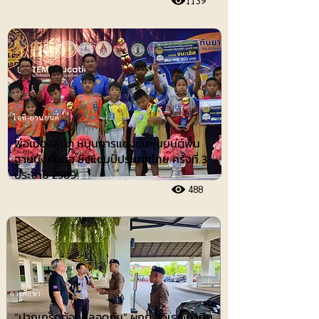
1139
ไอที-ยานยนต์
พ่อเมืองลุ่มภู หนุนการแข่งขันหุ่นยนต์พื้น
ฐานบังคับมือ ชิงแชมป์ประเทศไทย ครั้งที่ 3
ประจำปี 2569
488
การศึกษา
“ปากเกร็ดต้องปลอดภัย” ผกก.อดิเรก นำทีม