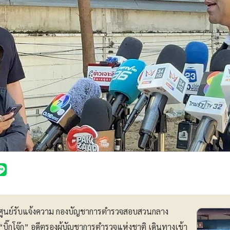
น้าศูนย์รับแจ้งความ กองบัญชาการตำรวจสอบสวนกลาง
“บิ๊กโจ๊ก” อดีตรองผู้บัญชาการตำรวจแห่งชาติ เดินทางเข้า