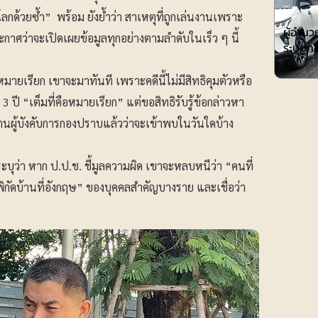
การศึกษา
ลกด้วยซ้ำ” พร้อม ยังย้ำว่า สาเหตุที่ถูกเล่นงานเพราะ
ผู้อำน
ประกาศว่าจะเปิดเผยข้อมูลทุกอย่างตามลำดับในเร็ว ๆ นี้
ระบบกา
ายเรียก เขาจะมาทันที เพราะคดีนี้ไม่มีสิทธิคุมตัวหรือ
 ปี “เต็มที่คือหมายเรียก” แต่ขอสิทธิรับรู้ข้อกล่าวหา
นผู้บังคับการกองปราบแล้วว่าจะเข้าพบในวันใดบ้าง
ุว่า หาก ป.ป.ช. ชี้มูลความผิด เขาจะหลบหนีว่า “คนที่
“พิกัดบ้านที่อังกฤษ” ของบุคคลสำคัญบางราย และเชื่อว่า