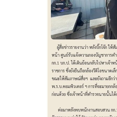
ผู้สื่อข่าวรายงานว่า หลังบิ๊กโจ๊ก ให้ส
หน้า ศูนย์รับแจ้งความกองบัญชากา
กก.1 บก.ป. ได้เดินย้อนกลับไปหาเจ้าห
ราชการ ซึ่งยังยืนถือกล้องวีดิโอขนาดเล
ขณะให้สัมภาษณ์สื่อฯ และยังถามอีกว่าร
พ.ร.บ.คอมพิวเตอร์ ฯ การที่จะมายกกล้อ
ก่อนด้วย ซึ่งเจ้าหน้าที่ตำรวจนายนั้นได
ต่อมาหลังพบพนักงานสอบสวน กก.1 บก.ป