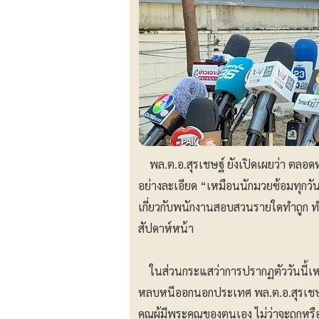
พล.ต.อ.สุรเชษฐ์ ยังเปิดเผยว่า ตลอดหนึ่
อย่างละเอียด “เหมือนนักมวยซ้อมทุกวัน 
เกี่ยวกับพนักงานสอบสวนรายใดทำถูก ท
สัปดาห์หน้า
ในส่วนกระแสว่าการปรากฏตัววันนี้เหมื
หลบหนีออกนอกประเทศ พล.ต.อ.สุรเชษฐ์
คุณผู้มีพระคุณของตนเอง ไม่ว่าจะถูกหรือผ