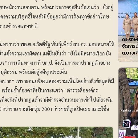
พบพนักงานสอบสวน พร้อมประกาศจุดยืนชัดเจนว่า “ยังอยู่
ดงความบริสุทธิ์ใจหลังมีข้อมูลว่ามีการร้องทุกข์กล่าวโทษ
งานตำรวจแห่งชาติ
ข่าวประชาสั
ดร.รอยล
นทราบว่า พล.ต.อ.กิตติ์รัฐ พันธุ์เพ็ชร์ ผบ.ตร. มอบหมายให้
จัดการน
ต.บางเค
าแจ้งความเอาผิดตน แต่ยืนยันว่า “ยังไม่มีหมายเรียก ยัง
ียว” การเดินทางมาที่ บก.ป. จึงเป็นการมาปรากฏตัวอย่าง
รยุติธรรม พร้อมต่อสู้คดีทุกประเด็น
ปิดปาก” เพราะตนเพียงแสดงความเห็นโดยอ้างอิงข้อมูลที่มี
 พร้อมย้ำถ้อยคำที่เป็นกระแสว่า “ตำรวจคือองค์กร
อเท็จจริงที่ปรากฏแล้วว่ามีตำรวจจำนวนมากเข้าไปเกี่ยวพัน
กว่าราย รวมถึงกลุ่ม 200 กว่ารายที่ถูกเปิดเผย และมีชื่อ
ศิลปวัฒธรรม
ศาลนนท์
ชดใช้ ”ต