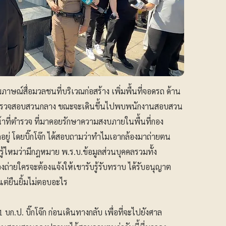
ัมภาษณ์สื่อมวลชนที่บริเวณก่อสร้าง เพิ่มพื้นที่จอดรถ ด้าน
รตำรวจสอบสวนกลาง ขณะจะเดินขึ้นไปพบพนักงานสอบสวน
น้าที่ตำรวจ ที่มาคอยรักษาความสงบภายในพื้นที่กอง
็กอยู่ โดยบิ๊กโจ๊ก ได้สอบถามว่าทำไมเอากล้องมาถ่ายตน
ู้ไหมว่ามีกฎหมาย พ.ร.บ.ข้อมูลส่วนบุคคลรวมทั้ง
งถ่ายใครจะต้องแจ้งให้เขารับรู้รับทราบ ได้รับอนุญาต
้แต่ยืนยิ้มไม่ตอบอะไร
. บิ๊กโจ๊ก ก่อนเดินทางกลับ เพื่อที่จะไปยังศาล