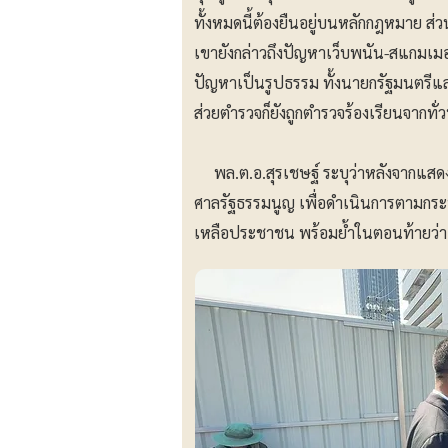
ทั้งหมดนี้ต้องยืนอยู่บนหลักกฎหมาย ส่ว
เขายังกล่าวถึงปัญหาเว็บพนัน-สแกมเมอร
ปัญหาเป็นรูปธรรม ทั้งนายกรัฐมนตรีและ 
ส่วยตำรวจก็ยังถูกตำรวจร้องเรียนจากทั่
พล.ต.อ.สุรเชษฐ์ ระบุว่าหลังจากแสดงต
ศาลรัฐธรรมนูญ เพื่อดำเนินการตามกระบว
เหลือประชาชน พร้อมย้ำในตอนท้ายว่า 