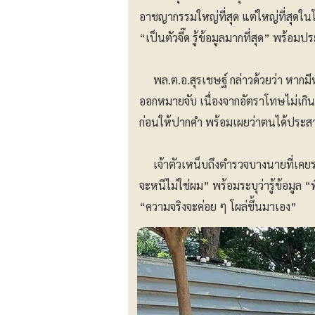
อาชญากรรมใหญ่ที่สุด แต่ใหญ่ที่สุดในโ
“เป็นตัวจี๊ด รู้ข้อมูลมากที่สุด” พร้อม
พล.ต.อ.สุรเชษฐ์ กล่าวด้วยว่า หากมีหม
ออกหมายจับ เนื่องจากอัตราโทษไม่เกิน 3
ก่อนให้ปากคำ พร้อมเผยว่าตนได้ประสา
เจ้าตัวเหน็บถึงตำรวจบางนายที่เคยระบ
จะหนีไม่ใช่ผม” พร้อมระบุว่ารู้ข้อมูล 
“ความจริงจะค่อย ๆ โผล่ขึ้นมาเอง”