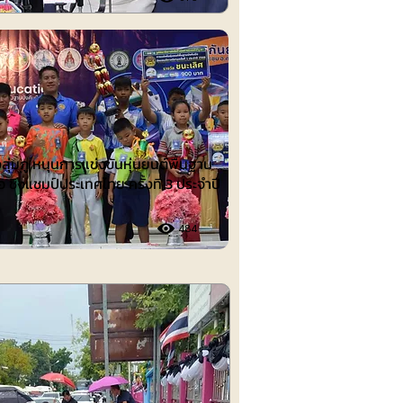
ต์
งลุ่มภู หนุนการแข่งขันหุ่นยนต์พื้นฐาน
อ ชิงแชมป์ประเทศไทย ครั้งที่ 3 ประจำปี
484