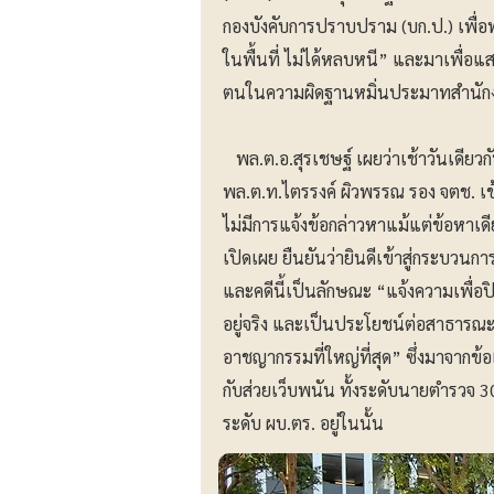
กองบังคับการปราบปราม (บก.ป.) เพื่อ
ในพื้นที่ ไม่ได้หลบหนี” และมาเพื่อแส
ตนในความผิดฐานหมิ่นประมาทสำนัก
พล.ต.อ.สุรเชษฐ์ เผยว่าเช้าวันเดียวกั
พล.ต.ท.ไตรรงค์ ผิวพรรณ รอง จตช. เข้
ไม่มีการแจ้งข้อกล่าวหาแม้แต่ข้อหาเด
เปิดเผย ยืนยันว่ายินดีเข้าสู่กระบวนกา
และคดีนี้เป็นลักษณะ “แจ้งความเพื่อ
อยู่จริง และเป็นประโยชน์ต่อสาธารณะ
อาชญากรรมที่ใหญ่ที่สุด” ซึ่งมาจากข้
กับส่วยเว็บพนัน ทั้งระดับนายตำรวจ 30 
ระดับ ผบ.ตร. อยู่ในนั้น