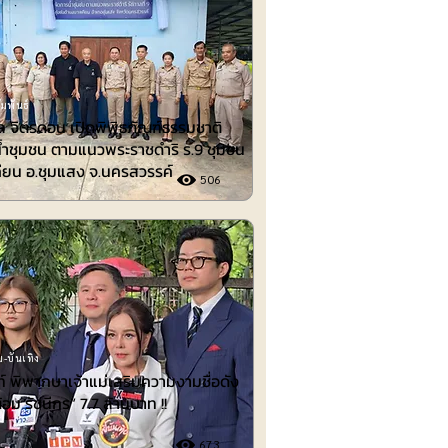
มพันธ์
 จิตรดอน เปิดพิพิธภัณฑ์ธรรมชาติ
้ำชุมชน ตามแนวพระราชดำริ ร.9 ชุมชน
ียน อ.ชุมแสง จ.นครสวรรค์
506
-บันเทิง
 พิพากษาเจ้าแม่เสริมความงามชื่อดัง
้อม รัชนีกร“ 7.7 ล้านบาท !!
673