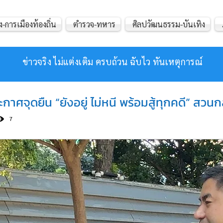
ง-การเมืองท้องถิ่น
ตำรวจ-ทหาร
ศิลปวัฒนธรรม-บันเทิง
ข่าวจริง ไม่แต่งเติม ครบถ้วน ฉับไว ทันเหตุการณ์
ประกาศจุดยืน “ยังอยู่ ไม่หนี พร้อมสู้ทุกคดี” สวน
7