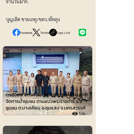
จำนวนมาก.
บุญเลิศ ชายเกตุ/ขตว.พัทลุง
Facebook
Twitter
Copy Link
ข่าวประชาสัมพันธ์
ดร.รอยล จิตรดอน เปิดพิพิธภัณฑ์ธรรมชาติ
จัดการน้ำชุมชน ตามแนวพระราชดำริ ร.9
ชุมชน ต.บางเคียน อ.ชุมแสง จ.นครสวรรค์
506