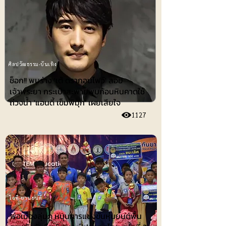
ศิลปวัฒธรรม-บันเทิง
ช็อก!! พบร่าง 'เต้ ดรากอนไฟว์' ลอย
เจ้าพระยา กระเป๋าสะพายพบก้อนหินคาดใช้
ถ่วงน้ำ 'แอนดี้ เข็มพิมุก' เผยเสียใจ
1127
ไอที-ยานยนต์
พ่อเมืองลุ่มภู หนุนการแข่งขันหุ่นยนต์พื้น