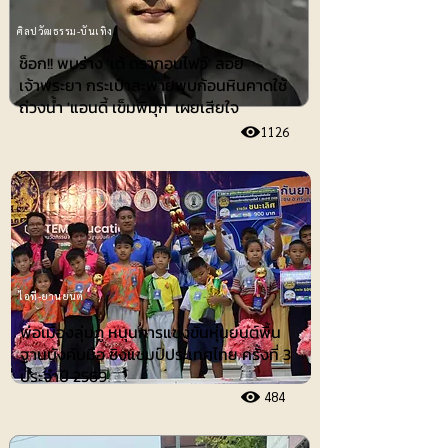
ศิลปวัฒธรรม-บันเทิง
ช็อก!! พบร่าง 'เต้ ดรากอนไฟว์' ลอย
เจ้าพระยา กระเป๋าสะพายพบก้อนหินคาดใช้
ถ่วงน้ำ 'แอนดี้ เข็มพิมุก' เผยเสียใจ
1126
ไอที-ยานยนต์
พ่อเมืองลุ่มภู หนุนการแข่งขันหุ่นยนต์พื้น
ฐานบังคับมือ ชิงแชมป์ประเทศไทย ครั้งที่ 3
ประจำปี 2569
484