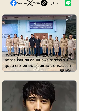
Facebook
Twitter
Copy Link
ข่าวประชาสัมพันธ์
ดร.รอยล จิตรดอน เปิดพิพิธภัณฑ์ธรรมชาติ
จัดการน้ำชุมชน ตามแนวพระราชดำริ ร.9
ชุมชน ต.บางเคียน อ.ชุมแสง จ.นครสวรรค์
506