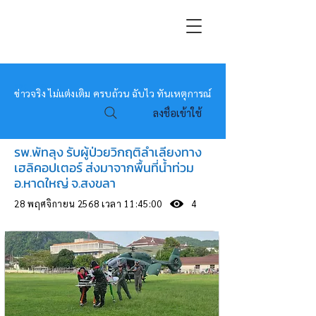
หมอข่าว
ข่าวจริง ไม่แต่งเติม ครบถ้วน ฉับไว ทันเหตุการณ์
ลงชื่อเข้าใช้
รพ.พัทลุง รับผู้ป่วยวิกฤติลำเลียงทาง
เฮลิคอปเตอร์ ส่งมาจากพื้นที่น้ำท่วม
อ.หาดใหญ่ จ.สงขลา
28 พฤศจิกายน 2568 เวลา 11:45:00
4