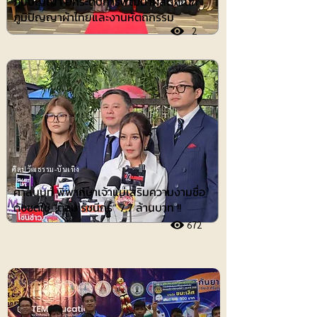
ภูมิปัญญา ยกระดับการพัฒนาผลิตภัณฑ์
ภูมิปัญญาผ้าไทยและงานหัตถกรรม
2
ศิลปวัฒธรรม-บันเทิง
ศาลนนท์ พิพากษาเจ้าแม่เสริมความงามชื่อ
ดังชดใช้ ”ต้อม รัชนีกร“ 7.7 ล้านบาท !!
672