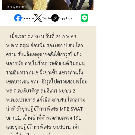
อาชญากรรม
Facebook
Twitter
Copy Link
เมื่อเวลา 02.30 น.วันที่ 21 ก.พ.69
พ.ต.ท.ตฤณ อ่อนนิ่ม รอง ผกก.ป.สน.โคก
คราม รับแจ้งเหตุชายคลั่งใช้อาวุธปืนยิง
หลายนัด ภายในร้านประดับยนต์ ริมถนน
รามอินทรา กม.5 ฝั่งขาเข้า แขวงท่าแร้ง
เขตบางเขน กทม. จึงรุดไปตรวจสอบพร้อม
พล.ต.ต.เกียรติกุล สนธิเณร ผบก.น.2.
พ.ต.อ.ประภาส แก้วฉีด ผกก.สน.โคกคราม
นำกำลังชุดปฏิบัติการพิเศษ MPB SWAT
บก.น.2, เจ้าหน้าที่ตำรวจสายตรวจ 191
และชุดปฏิบัติการพิเศษ บก.สปพ., เจ้า