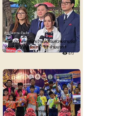
ศิลปวัฒธรรม-บันเทิง
ศาลนนท์ พิพากษาเจ้าแม่เสริมความงามชื่อ
ดังชดใช้ ”ต้อม รัชนีกร“ 7.7 ล้านบาท !!
673
ไอที-ยานยนต์
พ่อเมืองลุ่มภู หนุนการแข่งขันหุ่นยนต์พื้น