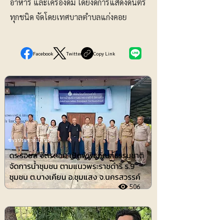
อาหาร และเครื่องดื่ม โดยงดการแสดงดนตรี
ทุกชนิด จัดโดยเทศบาลตำบลแก่งคอย
Facebook
Twitter
Copy Link
ข่าวประชาสัมพันธ์
ดร.รอยล จิตรดอน เปิดพิพิธภัณฑ์ธรรมชาติ
จัดการน้ำชุมชน ตามแนวพระราชดำริ ร.9
ชุมชน ต.บางเคียน อ.ชุมแสง จ.นครสวรรค์
506