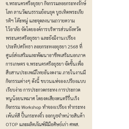
จ.พระนครศรีอยุธยา กิจกรรมลอยกระทงรักษ์
โลก ลานวัฒนธรรมย้อนยุค บูธเทิดพระเกีย
รติฯ โต๊ะหมู่ และจุดลงนามถวายความ
ไว้อาลัย จัดโดยองค์การบริหารส่วนจังหวัด
พระนครศรีอยุธยา และยังมีงานเปรียง
ประทีปศรัทธา ลอยกระทงอยุธยา 2568 ที่
ศูนย์ส่งเสริมและพัฒนาอาชีพเสริมนอกภาค
การเกษตร จ.พระนครศรีอยุธยา จัดขึ้นเพื่อ
สืบสานประเพณีไทยอันงดงาม ภายในงานมี
กิจกรรมต่างๆ ดังนี้ ขบวนแห่จองเปรียงแบบ
เรียบง่าย การประกวดกระทง การประกวด
หนูน้อยนพมาศ โดยงดเสียงดนตรีรื่นเริง
กิจกรรม Workshop ทำจองเปรียง ทำกระทง
เพ้นท์สี ปั้นกระทงจิ๋ว ออกบูธจำหน่ายสินค้า
OTOP และผลิตภัณฑ์ฝีมือศิษย์เก่า ศพส.