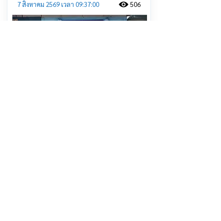
7 สิงหาคม 2569 เวลา 09:37:00
506
ดร.รอยล จิตรดอน เปิดพิพิธภัณฑ์
ธรรมชาติจัดการน้ำชุมชน ตามแนวพระ
ราชดำริ ร.9 ชุมชน ต.บางเคียน
อ.ชุมแสง จ.นครสวรรค์
อ่านต่อ