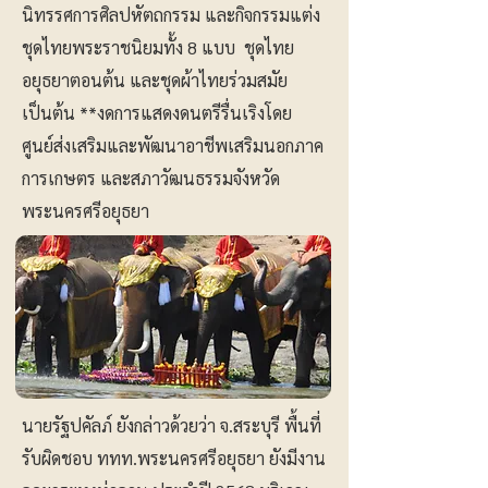
นิทรรศการศิลปหัตถกรรม และกิจกรรมแต่ง
ชุดไทยพระราชนิยมทั้ง 8 แบบ ชุดไทย
อยุธยาตอนต้น และชุดผ้าไทยร่วมสมัย
เป็นต้น **งดการแสดงดนตรีรื่นเริงโดย
ศูนย์ส่งเสริมและพัฒนาอาชีพเสริมนอกภาค
การเกษตร และสภาวัฒนธรรมจังหวัด
พระนครศรีอยุธยา
นายรัฐปคัลภ์ ยังกล่าวด้วยว่า จ.สระบุรี พื้นที่
รับผิดชอบ ททท.พระนครศรีอยุธยา ยังมีงาน