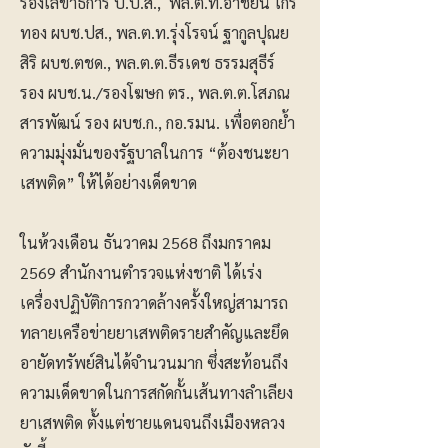
รองเลขาธิการ ป.ป.ส., พล.ต.ท.อาชยน ไกร
ทอง ผบช.ปส., พล.ต.ท.รุ่งโรจน์ ฐากูลปุณย
สิริ ผบช.ตชด., พล.ต.ต.ธีรเดช ธรรมสุธีร์
รอง ผบช.น./รองโฆษก ตร., พล.ต.ต.โสภณ
สารพัฒน์ รอง ผบช.ก., กอ.รมน. เพื่อตอกย้ำ
ความมุ่งมั่นของรัฐบาลในการ “ต้องชนะยา
เสพติด” ให้ได้อย่างเด็ดขาด
ในห้วงเดือน ธันวาคม 2568 ถึงมกราคม
2569 สำนักงานตำรวจแห่งชาติ ได้เร่ง
เครื่องปฏิบัติการกวาดล้างครั้งใหญ่สามารถ
ทลายเครือข่ายยาเสพติดรายสำคัญและยึด
อายัดทรัพย์สินได้จำนวนมาก ซึ่งสะท้อนถึง
ความเด็ดขาดในการสกัดกั้นเส้นทางลำเลียง
ยาเสพติด ตั้งแต่ชายแดนจนถึงเมืองหลวง