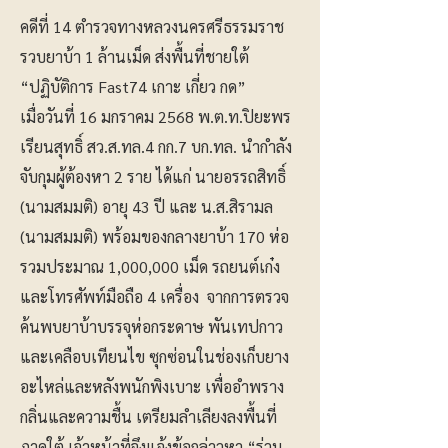
คดีที่ 14 ตำรวจทางหลวงนครศรีธรรมราช
รวบยาบ้า 1 ล้านเม็ด ส่งพื้นที่ชายใต้
“ปฏิบัติการ Fast74 เกาะ เกี่ยว กด”
เมื่อวันที่ 16 มกราคม 2568 พ.ต.ท.ปิยะพร
เรียนสุทธิ์ สว.ส.ทล.4 กก.7 บก.ทล. นำกำลัง
จับกุมผู้ต้องหา 2 ราย ได้แก่ นายอรรถสิทธิ์
(นามสมมติ) อายุ 43 ปี และ น.ส.สิรามล
(นามสมมติ) พร้อมของกลางยาบ้า 170 ห่อ
รวมประมาณ 1,000,000 เม็ด รถยนต์เก๋ง
และโทรศัพท์มือถือ 4 เครื่อง จากการตรวจ
ค้นพบยาบ้าบรรจุห่อกระดาษ พันเทปกาว
และเคลือบเทียนไข ซุกซ่อนในช่องเก็บยาง
อะไหล่และหลังพนักพิงเบาะ เพื่ออำพราง
กลิ่นและความชื้น เตรียมลำเลียงลงพื้นที่
ภาคใต้ เจ้าหน้าที่จึงแจ้งข้อกล่าวหา “ร่วม