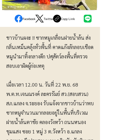
อาชญากรรม
Facebook
Twitter
Copy Link
ชาวบ้านผงะ !! ซากหมูเกลื่อนฝายน้ำล้น ส่ง
กลิ่นเหม็นคลุ้งทั่วพื้นที่ คาดแก๊งลักลอบเชือด
หมูนำมาทิ้งกลางดึก ปศุสัตว์ลงพื้นที่ตรวจ
สอบเอาผิดผู้ก่อเหตุ
เมื่อเวลา 12.00 น. วันที่ 22 พ.ย. 68
พ.ต.ท.เจนณรงค์ ละครรัมย์ สว.(สอบสวน)
สภ.แกลง จ.ระยอง รับแจ้งจากชาวบ้านว่าพบ
ซากหมูจำนวนมากลอยอยู่ในพื้นที่บริเวณ
ฝายน้ำล้นตาชัย คลองวังหว้า ถนนหนอง
ชุมแสง ซอย 1 หมู่ 3 ต.วังหว้า อ.แกลง