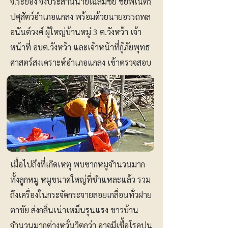
จ.ระยอง จึงประสานนายเฉลิมชัย ชัยพิเนตร
ปศุสัตว์อำเภอแกลง พร้อมด้วยนายอรรถพล
อนันต์วงศ์ ผู้ใหญ่บ้านหมู่ 3 ต.วังหว้า เจ้า
หน้าที่ อบต.วังหว้า และเจ้าหน้าที่กู้ภัยพุทธ
ศาสตร์สงเคราะห์อำเภอแกลง เข้าตรวจสอบ
เมื่อไปถึงที่เกิดเหตุ พบซากหมูจำนวนมาก
ทั้งลูกหมู หมูขนาดใหญ่ที่ชำแหละแล้ว รวม
ถึงเครื่องในกระจัดกระจายลอยเกลื่อนทั่วฝาย
ตาชัย ส่งกลิ่นเน่าเหม็นรุนแรง ชาวบ้าน
จำนวนมากต่างหวั่นวิตกว่า อาจมีเชื้อโรคปน