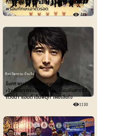
ทะเล ฝึกคนประจำเรือปฐมพยาบาล-CPR
พร้อมทักษะเอาตัวรอด
441
ศิลปวัฒธรรม-บันเทิง
ช็อก!! พบร่าง 'เต้ ดรากอนไฟว์' ลอย
เจ้าพระยา กระเป๋าสะพายพบก้อนหินคาดใช้
ถ่วงน้ำ 'แอนดี้ เข็มพิมุก' เผยเสียใจ
1130