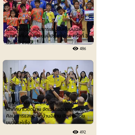
ไอที-ยานยนต์
พ่อเมืองลุ่มภู หนุนการแข่งขันหุ่นยนต์พื้น
ฐานบังคับมือ ชิงแชมป์ประเทศไทย ครั้งที่ 3
ประจำปี 2569
486
การศึกษา
มหาวิทยาลัยกาฬสินธุ์เปิดบ้านต้อนรับ
นักศึกษาเวียดนาม จัดเวิร์คชอปดนตรีและ
ศิลปะการแสดงพื้นบ้านอีสาน ปิดท้ายด้วย
ขบวนแห่เซิ้ง
492