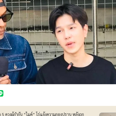
 ควงผู้กำกับ “ไมค์” โร่แจ้งความกองปราบ หลังถูก