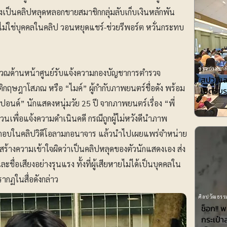
างเป็นคลิปหลุดหลอกขายสมาชิกกลุ่มลับเก็บเงินหลักพัน
นไม่ใช่บุคคลในคลิป วอนหยุดแชร์-ช่วยรีพอร์ต หวั่นกระทบ
ข่าวประชาสั
ี่บริเวณด้านหน้าศูนย์รับแจ้งความกองบัญชาการตำรวจ
สปว. แล
ฤษฎาโสภณ หรือ “ไมค์” ผู้กำกับภาพยนตร์ชื่อดัง พร้อม
เปิดอบร
“ปอนด์” นักแสดงหนุ่มวัย 25 ปี จากภาพยนตร์เรื่อง “พี่
พื่อแจ้งความดำเนินคดี กรณีถูกผู้ไม่หวังดีนำภาพ
ะกอบในคลิปวิดีโอลามกอนาจาร แล้วนำไปเผยแพร่จำหน่าย
ร้างความเข้าใจผิดว่าเป็นคลิปหลุดของตัวนักแสดงเอง ส่ง
ื่อเสียงอย่างรุนแรง ทั้งที่ผู้เสียหายไม่ได้เป็นบุคคลใน
ากฏในสื่อดังกล่าว
ศิลปวัฒธรรม
ช็อก!! 
กระเป๋า