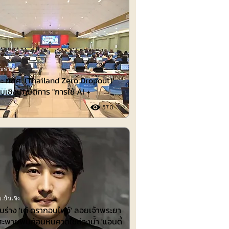
มพันธ์
ะ กสศ. (Thailand Zero Dropout)
มเชิงปฏิบัติการ "การใช้ AI +
570
-บันเทิง
พบร่าง 'เต้ ดรากอนไฟว์' ลอยเจ้าพระยา
สะพายพบก้อนหินคาดใช้ถ่วงน้ำ 'แอนดี้