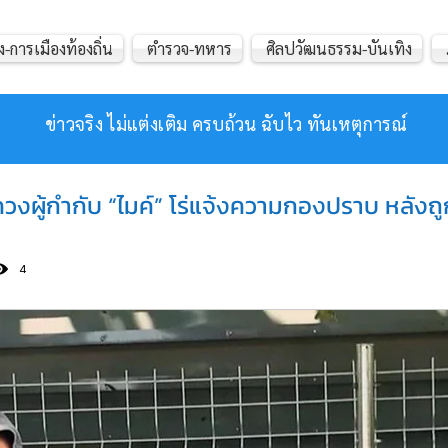
ง-การเมืองท้องถิ่น
ตำรวจ-ทหาร
ศิลปวัฒนธรรม-บันเทิง
ข่าวจริง ไม่แต่งเติม ครบถ้วน ฉับไว ทันเหตุการณ์
วงผู้กำกับ “ไมค์” โร่แจ้งความกองปราบ หลังถู
4