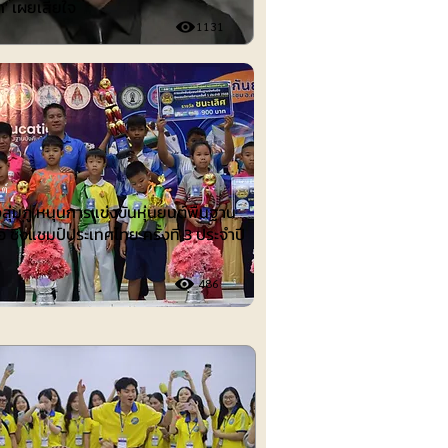
ก' เผยเสียใจ
1131
ต์
งลุ่มภู หนุนการแข่งขันหุ่นยนต์พื้นฐาน
อ ชิงแชมป์ประเทศไทย ครั้งที่ 3 ประจำปี
486