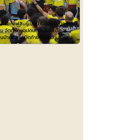
าลัยกาฬสินธุ์เปิดบ้านต้อนรับนักศึกษา
าม จัดเวิร์คชอปดนตรีและศิลปะการ
นบ้านอีสาน ปิดท้ายด้วยขบวนแห่เซิ้ง
493