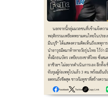
นอกจากนี้กลุ่มมวลชนที่เข้าแจ้งความวันน
พฤติกรรมเหยียดหยามคนไทยในประเทศไ
มีนบุรี" ได้แสดงความคิดเห็นถึงเหตุการณ
นำอาวุธมีดมาท้าทายวัยรุ่นไทย ไว้ว่า
ทั้งฉีกธนบัตร เหยียบธงชาติไทย ซึ่งสม
อาชีวะฯ ไม่อยากดำเนินการเอง อีกทั้งเชื
จับกุมผู้ก่อเหตุไปแล้ว 3 คน พร้อมยืน
อดทนถึงขีดสุด ชาวกัมพูชาที่สร้างควา
Facebook
Twitter
Copy Link