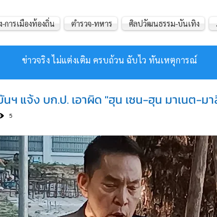
ง-การเมืองท้องถิ่น
ตำรวจ-ทหาร
ศิลปวัฒนธรรม-บันเทิง
ข่าวจริง ไม่แต่งเติม ครบถ้วน ฉับไว ทันเหตุการณ์
นฯ แจ้ง บก.ป. เอาผิด "ฮุน เซน-ฮุน มาเนต-ม
5