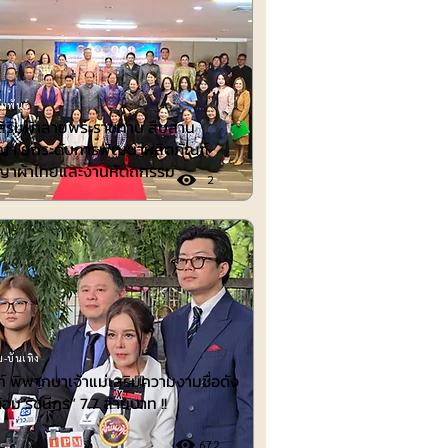
มพันธ์
เสริมผ้าลายพระราชทาน สืบสาน
ญญา ยกระดับการพัฒนาผลิตภัณฑ์
ญญาผ้าไทยและงานหัตถกรรม
2
-บันเทิง
 พิพากษาเจ้าแม่เสริมความงามชื่อดัง
้อม รัชนีกร“ 7.7 ล้านบาท !!
672