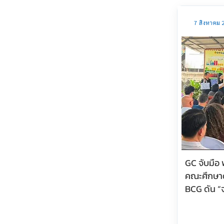
7 สิงหาคม 
GC จับมือ 
คณะศึกษาด
BCG ดัน “จ