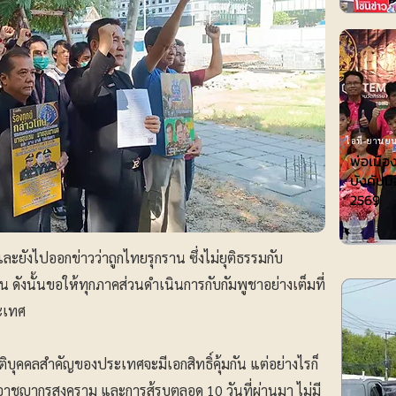
ไอที-ยานยน
พ่อเมือ
บังคับมื
2569
ะยังไปออกข่าวว่าถูกไทยรุกราน ซึ่งไม่ยุติธรรมกับ
 ดังนั้นขอให้ทุกภาคส่วนดำเนินการกับกัมพูชาอย่างเต็มที่
ะเทศ
บุคคลสำคัญของประเทศจะมีเอกสิทธิ์คุ้มกัน แต่อย่างไรก็
าชญากรสงคราม และการสู้รบตลอด 10 วันที่ผ่านมา ไม่มี