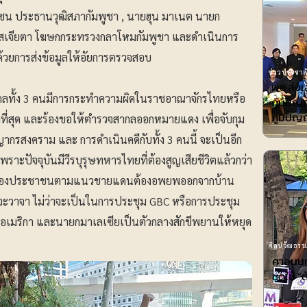
เซน ประธานวุฒิสภากัมพูชา , นายฮุน มาเนต นายก
โสเจียตา โฆษกกระทรวงกลาโหมกัมพูชา และดำเนินการ
ยการส่งข้อมูลให้อัยการตรวจสอบ
ข่าวประชาสั
พช.ส่ง
คคลทั้ง 3 คนมีการกระทำความผิดในราชอาณาจักรไทยหรือ
ภูมิปั
ภูมิปั
งที่สุด และร้องขอให้ตำรวจสากลออกหมายแดง เพื่อจับกุม
ากรสงคราม และ การดำเนินคดีกับทั้ง 3 คนนี้ จะเป็นอีก
พราะปัจจุบันมีวีรบุรุษทหารไทยที่ต้องสูญเสียชีวิตแล้วกว่า
ก พี่น้องประชาชนตามแนวชายแดนต้องอพยพออกจากบ้าน
จจะวาจา ไม่ว่าจะเป็นในการประชุม GBC หรือการประชุม
รัฐอเมริกา และนายกมาเลเซียเป็นตัวกลางสักขีพยานให้หยุด
ศิลปวัฒธรรม
ศาลนนท์
ชดใช้ ”ต