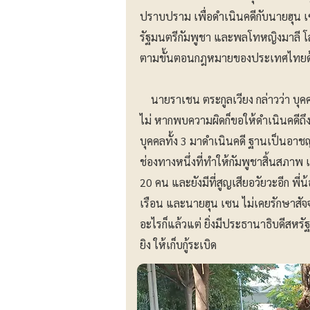
ปราบปราม เพื่อดำเนินคดีกับนายฮุน 
รัฐมนตรีกัมพูชา และพลโทหญิงมาลี 
ตามขั้นตอนกฎหมายของประเทศไทยด้ว
นายราเชน ตระกูลเวียง กล่าวว่า บุ
ไม่ หากพบความผิดก็ขอให้ดำเนินคดีถึ
บุคคลทั้ง 3 มาดำเนินคดี ฐานเป็นอาชญ
ช่องทางหนึ่งที่ทำให้กัมพูชาสิ้นสภาพ เ
20 คน และยังมีที่สูญเสียอวัยวะอี
เรือน และนายฮุน เซน ไม่เคยรักษาสั
อะไรก็แล้วแต่ ยิ่งมีประธานาธิบดีสห
ยิง ให้เก็บกู้ระเบิด