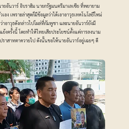
อันวาร์ อิบราฮิม นายกรัฐมนตรีมาเลเซีย ที่พยายาม
วเอง เพราะล่าสุดก็มีข้อมูลว่าได้เอาอาวุธเทคโนโลยีใหม่
ว่าอาวุธดังกล่าวไปโผล่ที่กัมพูชา และนายอันวาร์ยังมี
ครั้งนี้ โดยทำให้ไทยเสียประโยชน์ตั้งแต่การลงนาม
ียปราสาทตาควายไป ดังนั้นขอให้นายอันวาร์อยู่เฉยๆ ดี