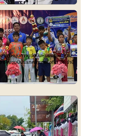
ต์
งลุ่มภู หนุนการแข่งขันหุ่นยนต์พื้นฐาน
อ ชิงแชมป์ประเทศไทย ครั้งที่ 3 ประจำปี
16