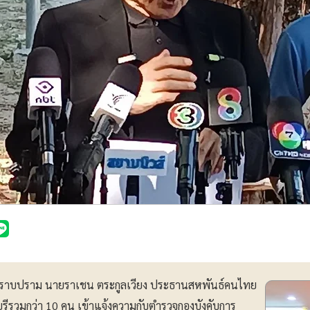
ารปราบปราม นายราเชน ตระกูลเวียง ประธานสหพันธ์คนไทย
ุรีรวมกว่า 10 คน เข้าแจ้งความกับตำรวจกองบังคับการ