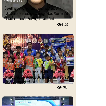
ศิลปวัฒธรรม-บันเทิง
ช็อก!! พบร่าง 'เต้ ดรากอนไฟว์' ลอย
เจ้าพระยา กระเป๋าสะพายพบก้อนหินคาดใช้
ถ่วงน้ำ 'แอนดี้ เข็มพิมุก' เผยเสียใจ
1129
ไอที-ยานยนต์
พ่อเมืองลุ่มภู หนุนการแข่งขันหุ่นยนต์พื้น
ฐานบังคับมือ ชิงแชมป์ประเทศไทย ครั้งที่ 3
ประจำปี 2569
485