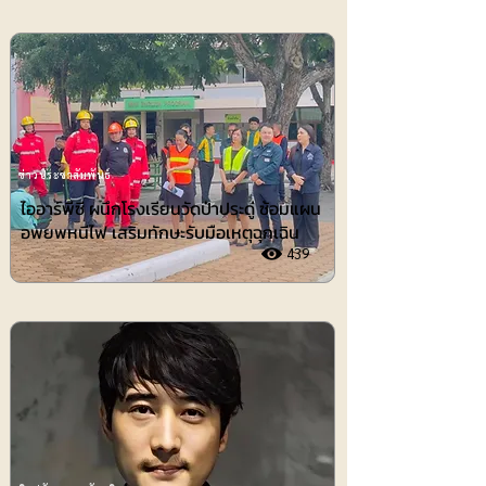
ข่าวประชาสัมพันธ์
ไออาร์พีซี ผนึกโรงเรียนวัดป่าประดู่ ซ้อมแผน
อพยพหนีไฟ เสริมทักษะรับมือเหตุฉุกเฉิน
439