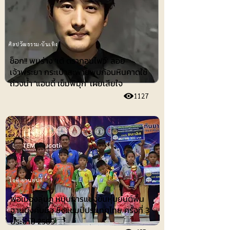
ศิลปวัฒธรรม-บันเทิง
ช็อก!! พบร่าง 'เต้ ดรากอนไฟว์' ลอย
เจ้าพระยา กระเป๋าสะพายพบก้อนหินคาดใช้
ถ่วงน้ำ 'แอนดี้ เข็มพิมุก' เผยเสียใจ
1127
ไอที-ยานยนต์
พ่อเมืองลุ่มภู หนุนการแข่งขันหุ่นยนต์พื้น
ฐานบังคับมือ ชิงแชมป์ประเทศไทย ครั้งที่ 3
ประจำปี 2569