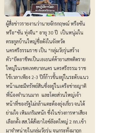
ผู้สื่อข่าวรายงานว่านายจักรกฤษณ์ หรือซัน
หรือ”ซัน ทุ่งจีน” อายุ 30 ปี เป็นหนุ่มใน
ตระกูลบ้านใหญ่ชื่อดังในจังหวัด
นครศรีธรรมราช เป็น “กลุ่มวัยรุ่นสร้าง
ตัว”ยึดอาชีพเป็นเอเยนต์ค้ายาเสพติดราย
ใหญ่ในเขตเทศบาลนคร นครศรีธรรม ราช
ใช้เวลาเพียง 2-3 ปีก็ก้าวขึ้นอยู่ในระดับแนว
หน้าและมีทรัพย์สินซึ่งอยู่ในเครือข่ายญาติ
พี่น้องจำนวนมาก และโดยส่วนใหญ่เจ้า
หน้าที่ของรัฐไม่กล้าแตะต้องยุ่งเกี่ยว จนได้
ย่ามใจ เหิมเกริมหนัก ซึ่งในข่วงการหาเสียง
เลือกตั้ง สส.ได้สั่งยาไอซ์ล๊อตใหญ่ 2 กก.เข้า
มาจำหน่ายในกลุ่มวัยรุ่น จนกระทั่งมาถูก