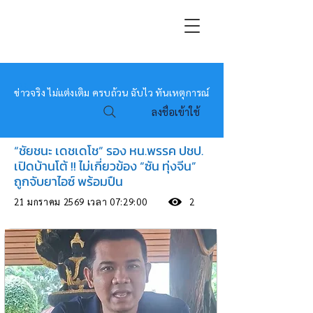
หมอข่าว
ข่าวจริง ไม่แต่งเติม ครบถ้วน ฉับไว ทันเหตุการณ์
ลงชื่อเข้าใช้
“ชัยชนะ เดชเดโช” รอง หน.พรรค ปชป.
เปิดบ้านโต้ !! ไม่เกี่ยวข้อง “ซัน ทุ่งจีน”
ถูกจับยาไอซ์ พร้อมปืน
21 มกราคม 2569 เวลา 07:29:00
2