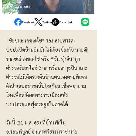
การเมือง-การเมือง
ท้องถิ่น
Facebook
Twitter
Copy Link
“ชัยชนะ เดชเดโช” รอง หน.พรรค
ปชป.เปิดบ้านยืนยันไม่เกี่ยวข้องกับ นายจัก
รกฤษณ์ เดชเดโช หรือ “ซัน ทุ่งจีน”ถูก
ตำรวจจับยาไอซ์ 2 กก.พร้อมอาวุธปืน และ
ตำรวจไม่ได้ตรวจค้นบ้านตนเองตามที่เพจ
ดังนำเสนอข่าวสนั่นโซเชี่ยล เชื่อพยายาม
โยงเพื่อหวังผลทางการเมืองหลัง
ปชป.กระแสพุ่งกระฉูดในภาคใต้
วันนี้ (21 ม.ค. 69) ที่บ้านพักใน
อ.ร่อนพิบูลย์ จ.นครศรีธรรมราช นาย