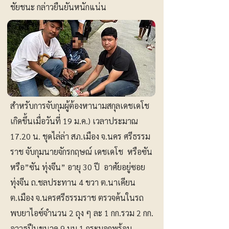
ชัยชนะ กล่าวยืนยันหนักแน่น
สำหรับการจับกุมผู้ต้องหานามสกุลเดชเดโช
เกิดขึ้นเมื่อวันที่ 19 ม.ค.) เวลาประมาณ
17.20 น. ชุดไล่ล่า สภ.เมือง จ.นคร ศรีธรรม
ราช จับกุมนายจักรกฤษณ์ เดชเดโช หรือซัน
หรือ”ซัน ทุ่งจีน” อายุ 30 ปี อาศัยอยู่ซอย
ทุ่งจีน ถ.ชลประทาน 4 ขวา ต.นาเคียน
ต.เมือง จ.นครศรีธรรมราช ตรวจค้นในรถ
พบยาไอซ์จำนวน 2 ถุง ๆ ละ 1 กก.รวม 2 กก.
อาวุธปืนขนาด 9 มม.1 กระบอกพร้อม