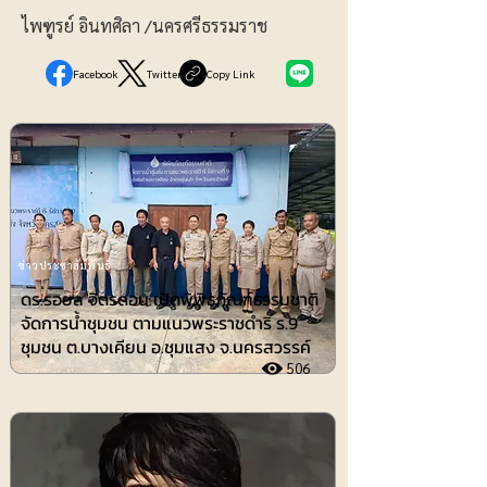
ไพฑูรย์ อินทศิลา /นครศรีธรรมราช
Facebook
Twitter
Copy Link
ข่าวประชาสัมพันธ์
ดร.รอยล จิตรดอน เปิดพิพิธภัณฑ์ธรรมชาติ
จัดการน้ำชุมชน ตามแนวพระราชดำริ ร.9
ชุมชน ต.บางเคียน อ.ชุมแสง จ.นครสวรรค์
506