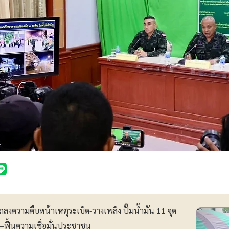
ถลงความคืบหน้าเหตุระเบิด-วางเพลิง ปั๊มน้ำมัน 11 จุด
ยา–ฟื้นความเชื่อมั่นประชาชน