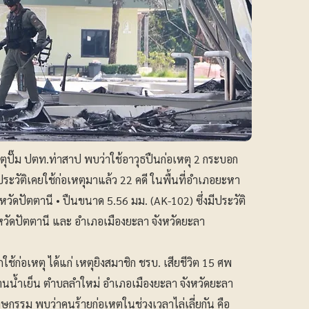
ปั๊ม ปตท.ท่าสาป พบว่าใช้อาวุธปืนก่อเหตุ 2 กระบอก
ีประวัติเคยใช้ก่อเหตุมาแล้ว 22 คดี ในพื้นที่อำเภอยะหา
วัดปัตตานี • ปืนขนาด 5.56 มม. (AK-102) ซึ่งมีประวัติ
จังหวัดปัตตานี และ อำเภอเมืองยะลา จังหวัดยะลา
ใช้ก่อเหตุ ได้แก่ เหตุยิงสมาชิก ชรบ. เสียชีวิต 15 ศพ
่บ้านน้ำเย็น ตำบลลำใหม่ อำเภอเมืองยะลา จังหวัดยะลา
ษกรรม พบว่าคนร้ายก่อเหตุในช่วงเวลาไล่เลี่ยกัน คือ