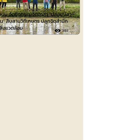
นม จัดกิจกรรมจิตอาสา "ปล่อยปลา–
น" สืบสานวิถีเกษตร ปลูกจิตสำนึก
์สิ่งแวดล้อม
389