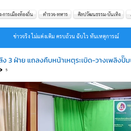
ง-การเมืองท้องถิ่น
ตำรวจ-ทหาร
ศิลปวัฒนธรรม-บันเทิง
ข่าวจริง ไม่แต่งเติม ครบถ้วน ฉับไว ทันเหตุการณ์
 3 ฝ่าย แถลงคืบหน้าเหตุระเบิด-วางเพลิงปั๊มน้ำม
5