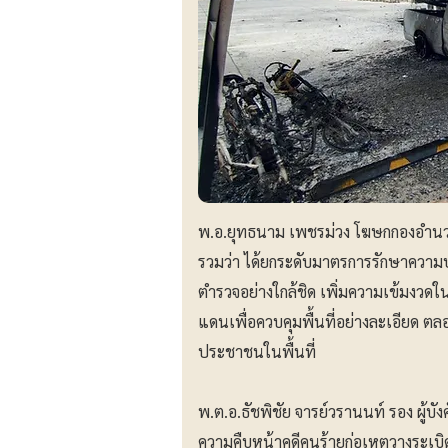
พ.อ.ยุทธนาม เพชรม่วง โฆษกกองอำน
รวมว่า ได้ยกระดับมาตรการรักษาความปลอ
ตำรวจอย่างใกล้ชิด เพิ่มความเข้มงวดใ
แดนเพื่อควบคุมพื้นที่อย่างละเอียด ต
ประชาชนในพื้นที่
พ.ต.อ.ธัชพิชัย จารย์วรานนท์ รอง ผู้
ความคืบหน้าคดีคนร้ายก่อเหตุวางระเบิ