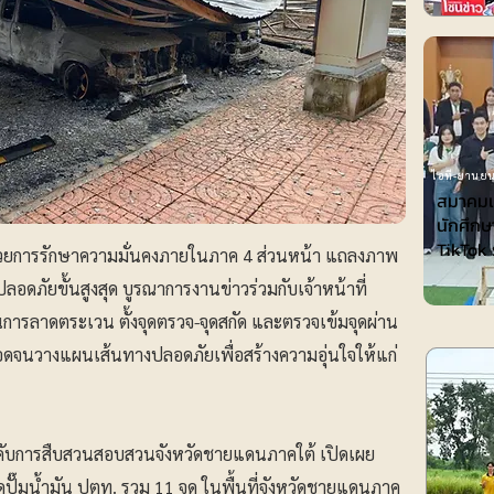
ไอที-ยานยน
สมาคมเพ
นักศึกษ
TikTok 
วยการรักษาความมั่นคงภายในภาค 4 ส่วนหน้า แถลงภาพ
ดภัยขั้นสูงสุด บูรณาการงานข่าวร่วมกับเจ้าหน้าที่
นการลาดตระเวน ตั้งจุดตรวจ-จุดสกัด และตรวจเข้มจุดผ่าน
ลอดจนวางแผนเส้นทางปลอดภัยเพื่อสร้างความอุ่นใจให้แก่
บังคับการสืบสวนสอบสวนจังหวัดชายแดนภาคใต้ เปิดเผย
ดปั๊มน้ำมัน ปตท. รวม 11 จุด ในพื้นที่จังหวัดชายแดนภาค