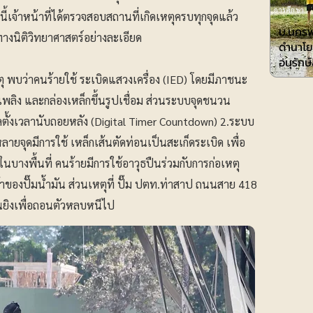
การศึกษา
นี้เจ้าหน้าที่ได้ตรวจสอบสถานที่เกิดเหตุครบทุกจุดแล้ว
ม.นครพ
งนิติวิทยาศาสตร์อย่างละเอียด
ดำนาโย
อนุรักษ
 พบว่าคนร้ายใช้ ระเบิดแสวงเครื่อง (IED) โดยมีภาชนะ
บเพลิง และกล่องเหล็กขึ้นรูปเชื่อม ส่วนระบบจุดชนวน
ัลตั้งเวลานับถอยหลัง (Digital Timer Countdown) 2.ระบบ
ยจุดมีการใช้ เหล็กเส้นตัดท่อนเป็นสะเก็ดระเบิด เพื่อ
างพื้นที่ คนร้ายมีการใช้อาวุธปืนร่วมกับการก่อเหตุ
ับเจ้าของปั๊มน้ำมัน ส่วนเหตุที่ ปั๊ม ปตท.ท่าสาป ถนนสาย 418
ืนยิงเพื่อถอนตัวหลบหนีไป