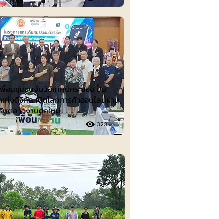
ต์
ื่อนชุมชนจับมือเทคนิคระยอง ปั้น
าเก่งดิจิทัล เปิดโลกการค้าออนไลน์ผ่าน
รับตลาดงานยุคใหม่
323