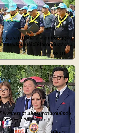
มพันธ์
ำกลางยะลา นำจิตอาสาลอกท่อรับฤดูฝน
ชื่นชม พร้อมเปิดใจให้โอกาศคืนสู่สังคม
311
-บันเทิง
 พิพากษาเจ้าแม่เสริมความงามชื่อดัง
้อม รัชนีกร“ 7.7 ล้านบาท !!
672