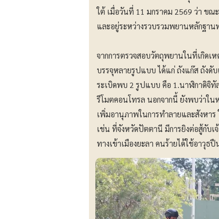
ใต้ เมื่อวันที่ 11 มกราคม 2569 ว่า ขณะ
และอยู่ระหว่างรวบรวมพยานหลักฐานทา
จากการตรวจสอบวัตถุพยานในที่เกิดเหตุ
บรรจุหลายรูปแบบ ได้แก่ ถังแก๊ส ถังดั
ระเบิดพบ 2 รูปแบบ คือ 1.นาฬิกาดิจิท
รีโมตคอนโทรล นอกจากนี้ ยังพบว่าในหลา
เพิ่มอานุภาพในการทำลายและสังหาร ในบ
เช่น ที่จังหวัดปัตตานี มีการยิงต่อสู้ก
ทางเข้าเมืองยะลา คนร้ายได้ใช้อาวุธป