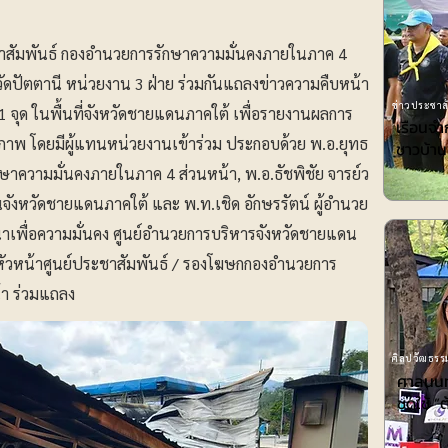
ระชาสัมพันธ์ กองอำนวยการรักษาความมั่นคงภายในภาค 4
หวัดปัตตานี หน่วยงาน 3 ฝ่าย ร่วมกันแถลงข่าวความคืบหน้า
ข่าวประชาสั
1 จุด ในพื้นที่จังหวัดชายแดนภาคใต้ เพื่อรายงานผลการ
เรือนจ
กภาพ โดยมีผู้แทนหน่วยงานเข้าร่วม ประกอบด้วย พ.อ.ยุทธ
ชาวบ้าน
ความมั่นคงภายในภาค 4 ส่วนหน้า, พ.อ.ธัชพิชัย จารย์ว
จังหวัดชายแดนภาคใต้ และ พ.ท.เชิด อักษรรัตน์ ผู้อำนวย
เพื่อความมั่นคง ศูนย์อำนวยการบริหารจังหวัดชายแดน
ล หัวหน้าศูนย์ประชาสัมพันธ์ / รองโฆษกกองอำนวยการ
้า ร่วมแถลง
ศิลปวัฒธรรม
ศาลนนท์
ชดใช้ ”ต