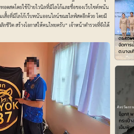
ยทอดสดโดยใช้ป้ายไวนิลที่มีโลโก้และชื่อของเว็บไซต์พนัน
วมเสื้อที่มีโลโก้เว็บพนันออนไลน์ขณะไลฟ์สดอีกด้วย โดยมี
ิกชีวิต สร้างโอกาสให้คนไทยครับ” เจ้าหน้าตำรวจที่จึงได้
ข่าวประชาสั
ดร.รอยล
จัดการน
ต.บางเค
ศิลปวัฒธรรม
ช็อก!! 
กระเป๋า
เข็มพิมุ