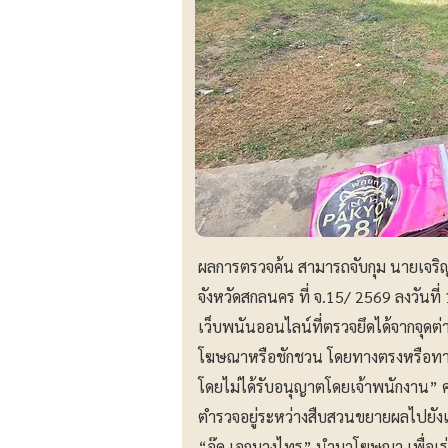
ผลการตรวจค้น สามารถจับกุม นายเจริญ
จังหวัดสกลนคร ที่ จ.15/ 2569 ลงวันที
เว็บพนันออนไลน์ที่ตรวจยึดได้จากจุดต่
โฆษณาหรือชักชวน โดยทางตรงหรือทางอ้
โดยไม่ได้รับอนุญาตโดยเจ้าพนักงาน” ค
ตำรวจอยู่ระหว่างสืบสวนขยายผลไปยังเ
“อู๊ด เอกบางไทร” นำมาโฆษณา เพื่อเร