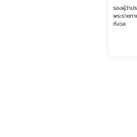
รองผู้ว่า
พระราชทา
กังวล