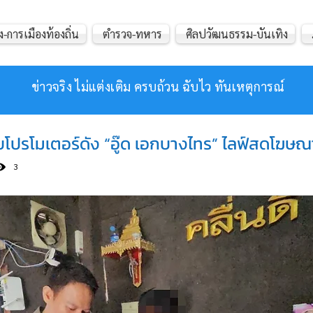
ง-การเมืองท้องถิ่น
ตำรวจ-ทหาร
ศิลปวัฒนธรรม-บันเทิง
ข่าวจริง ไม่แต่งเติม ครบถ้วน ฉับไว ทันเหตุการณ์
วบโปรโมเตอร์ดัง “อู๊ด เอกบางไทร” ไลฟ์สดโฆษณา
3