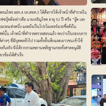
์ พรมไพร ผกก.4 บก.สอท.3 ได้สั่งการให้เจ้าหน้าที่ตำรวจใน
เฟซบุ๊คดังกล่าวคือ นายเจริญโชค อายุ 52 ปี หรือ “อู๊ด เอก
ายมวยแห่งหนึ่ง และยังเป็นโปรโมเตอร์มวยชื่อดังใน
พสต์นั้น เจ้าหน้าที่ตำรวจตรวจสอบแล้ว พบว่าเป็นระบบการ
ไอที-ยานยน
่างๆ ที่มีบุคคลทั่วไป รวมทั้งทั้งเด็กและเยาวชนเข้าใช้
พ่อเมือ
ียกันจริง จึงได้รวบรวมพยานหลักฐานกระทั่งศาลอนุมัติ
บังคับมื
2569
ยวข้องได้สำเร็จ