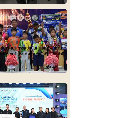
ต์
งลุ่มภู หนุนการแข่งขันหุ่นยนต์พื้นฐาน
อ ชิงแชมป์ประเทศไทย ครั้งที่ 3 ประจำปี
485