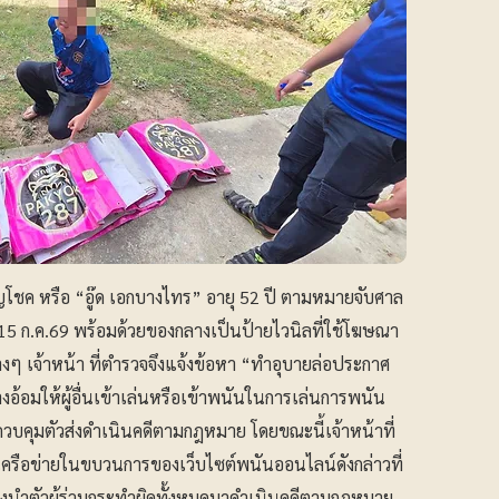
โชค หรือ “อู๊ด เอกบางไทร” อายุ 52 ปี ตามหมายจับศาล
่ 15 ก.ค.69 พร้อมด้วยของกลางเป็นป้ายไวนิลที่ใช้โฆษณา
างๆ เจ้าหน้า ที่ตำรวจจึงแจ้งข้อหา “ทำอุบายล่อประกาศ
อมให้ผู้อื่นเข้าเล่นหรือเข้าพนันในการเล่นการพนัน
วบคุมตัวส่งดำเนินคดีตามกฎหมาย โดยขณะนี้เจ้าหน้าที่
ครือข่ายในขบวนการของเว็บไซต์พนันออนไลน์ดังกล่าวที่
่งนำตัวผู้ร่วมกระทำผิดทั้งหมดมาดำเนินคดีตามกฎหมาย