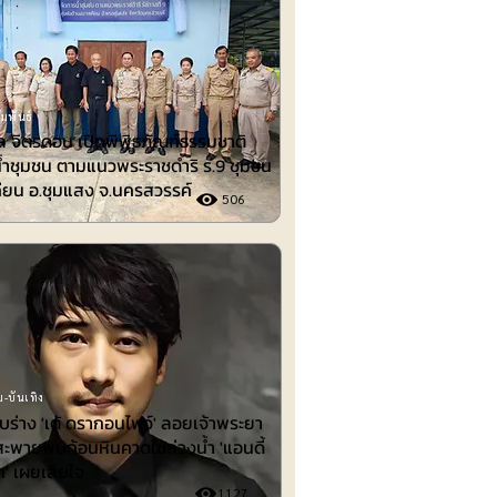
มพันธ์
 จิตรดอน เปิดพิพิธภัณฑ์ธรรมชาติ
้ำชุมชน ตามแนวพระราชดำริ ร.9 ชุมชน
ียน อ.ชุมแสง จ.นครสวรรค์
506
-บันเทิง
พบร่าง 'เต้ ดรากอนไฟว์' ลอยเจ้าพระยา
สะพายพบก้อนหินคาดใช้ถ่วงน้ำ 'แอนดี้
ก' เผยเสียใจ
1127