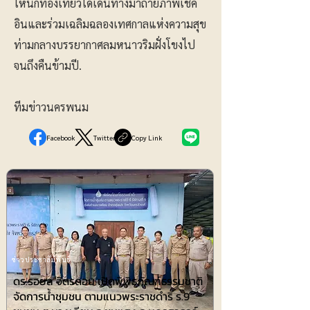
ให้นักท่องเที่ยวได้เดินทางมาถ่ายภาพเช็ค
อินและร่วมเฉลิมฉลองเทศกาลแห่งความสุข
ท่ามกลางบรรยากาศลมหนาวริมฝั่งโขงไป
จนถึงคืนข้ามปี.
ทีมข่าวนครพนม
Facebook
Twitter
Copy Link
ข่าวประชาสัมพันธ์
ดร.รอยล จิตรดอน เปิดพิพิธภัณฑ์ธรรมชาติ
จัดการน้ำชุมชน ตามแนวพระราชดำริ ร.9