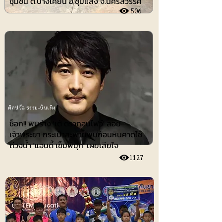
ชุมชน ต.บางเคียน อ.ชุมแสง จ.นครสวรรค์
506
ศิลปวัฒธรรม-บันเทิง
ช็อก!! พบร่าง 'เต้ ดรากอนไฟว์' ลอย
เจ้าพระยา กระเป๋าสะพายพบก้อนหินคาดใช้
ถ่วงน้ำ 'แอนดี้ เข็มพิมุก' เผยเสียใจ
1127