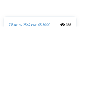
ประชาสัมพันธ์
7 สิงหาคม 2569 เวลา 05:30:00
383
รองผู้ว่าประจวบฯ เปิดกิจกรรมจิตอาสา
พระราชทานรอบเขตพระราชฐานวังไกล
กังวล