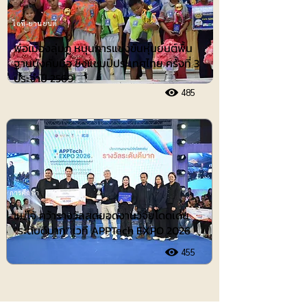
ไอที-ยานยนต์
พ่อเมืองลุ่มภู หนุนการแข่งขันหุ่นยนต์พื้น
ฐานบังคับมือ ชิงแชมป์ประเทศไทย ครั้งที่ 3
ประจำปี 2569
485
การศึกษา
แม่โจ้ คว้ารางวัลสุดยอดงานวิจัยโดดเด่น
“ระดับดีมาก” เวที APPTech EXPO 2026
455