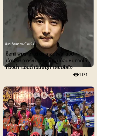
ศิลปวัฒธรรม-บันเทิง
ช็อก!! พบร่าง 'เต้ ดรากอนไฟว์' ลอย
เจ้าพระยา กระเป๋าสะพายพบก้อนหินคาดใช้
ถ่วงน้ำ 'แอนดี้ เข็มพิมุก' เผยเสียใจ
1131
ไอที-ยานยนต์
พ่อเมืองลุ่มภู หนุนการแข่งขันหุ่นยนต์พื้น