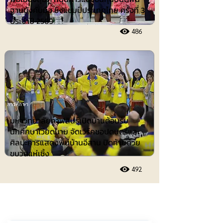
ฐานบังคับมือ ชิงแชมป์ประเทศไทย ครั้งที่ 3
ประจำปี 2569
486
การศึกษา
มหาวิทยาลัยกาฬสินธุ์เปิดบ้านต้อนรับ
นักศึกษาเวียดนาม จัดเวิร์คชอปดนตรีและ
ศิลปะการแสดงพื้นบ้านอีสาน ปิดท้ายด้วย
ขบวนแห่เซิ้ง
492
ประชาสัมพันธ์