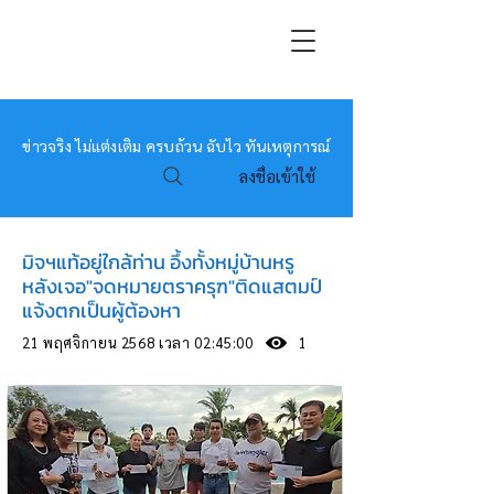
หมอข่าว
ข่าวจริง ไม่แต่งเติม ครบถ้วน ฉับไว ทันเหตุการณ์
ลงชื่อเข้าใช้
มิจฯแท้อยู่ใกล้ท่าน อึ้งทั้งหมู่บ้านหรู
หลังเจอ"จดหมายตราครุฑ"ติดแสตมป์
แจ้งตกเป็นผู้ต้องหา
21 พฤศจิกายน 2568 เวลา 02:45:00
1