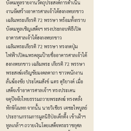
บังคมทูลรายงานวัตถุประสงค์การดำเนิน
งานจัดสร้างอาคารศาลเจ้าไต้ฮงกงหยกขาว
เฉลิมพระเกียรติ 72 พรรษา พร้อมทั้งกราบ
บังคมทูลเชิญเสด็จฯ ทรงประกอบพิธีเปิด
อาคารศาลเจ้าไต้ฮงกงหยกขาว
เฉลิมพระเกียรติ 72 พรรษา ทรงกดปุ่ม
ไฟฟ้าเปิดแพรคลุมป้ายชื่ออาคารศาลเจ้าไต้
ฮงกงหยกขาว เฉลิมพระ เกียรติ 72 พรรษา
พระสงฆ์เจริญชัยมงคลคาถา ชาวพนักงาน
ลั่นฆ้องชัย ประโคมสังข์ แตร ดุริยางค์ เมื่อ
เสด็จเข้าอาคารศาลเจ้าฯ ทรงประเคน
จตุปัจจัยไทยธรรมถวายพระสงฆ์ ทรงหลั่ง
ทักษิโณทก จากนั้น นายวิเชียร เตชะไพบูลย์
ประธานกรรมการมูลนิธิป่อเต็กตึ๊ง เข้าเฝ้าฯ
ทูลเกล้าฯ ถวายเงินโดยเสด็จพระราชกุศล