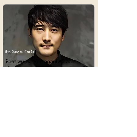
ศิลปวัฒธรรม-บันเทิง
ช็อก!! พบร่าง 'เต้ ดรากอนไฟว์' ลอย
เจ้าพระยา กระเป๋าสะพายพบก้อนหินคาดใช้
ถ่วงน้ำ 'แอนดี้ เข็มพิมุก' เผยเสียใจ
1131
ไอที-ยานยนต์