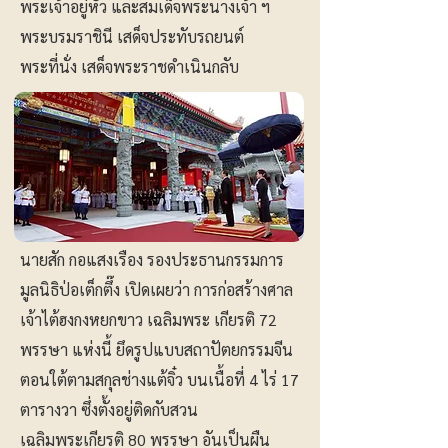
พระเจ้าอยู่หัว และสมเด็จพระนางเจ้า ฯ
พระบรมราชินี เสด็จประทับรถยนต์
พระที่นั่ง เสด็จพระราชดำเนินกลับ
นายสัก กอแสงเรือง รองประธานกรรมการ
มูลนิธิป่อเต็กตึ๊ง เปิดเผยว่า การก่อสร้างศาล
เจ้าไต้ฮงกงหยกขาว เฉลิมพระ เกียรติ 72
พรรษา แห่งนี้ ยึดรูปแบบสถาปัตยกรรมจีน
ตอนใต้ตามสกุลช่างแต้จิ๋ว บนเนื้อที่ 4 ไร่ 17
ตารางวา ซึ่งตั้งอยู่ติดกับสวน
เฉลิมพระเกียรติ 80 พรรษา อันเป็นผืน