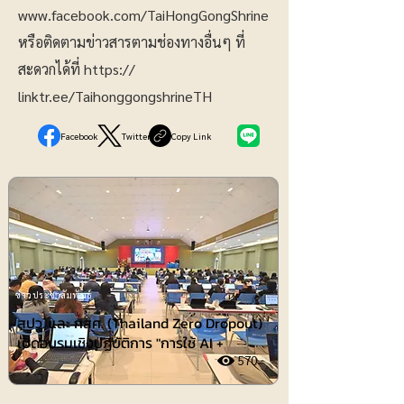
www.facebook.com/TaiHongGongShrine
หรือติดตามข่าวสารตามช่องทางอื่นๆ ที่
สะดวกได้ที่ https://
linktr.ee/TaihonggongshrineTH
Facebook
Twitter
Copy Link
ข่าวประชาสัมพันธ์
สปว. และ กสศ. (Thailand Zero Dropout)
เปิดอบรมเชิงปฏิบัติการ "การใช้ AI +
570