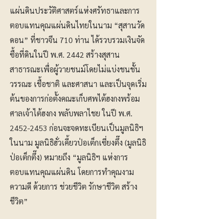
แผ่นดินประวัติศาสตร์แห่งศรัทธาและการ
ตอบแทนคุณแผ่นดินไทยในนาม “สุสานวัด
ดอน” ที่ชาวจีน 710 ท่าน ได้รวบรวมเงินจัด
ซื้อที่ดินในปี พ.ศ. 2442 สร้างสุสาน
สาธารณะเพื่อผู้วายชนม์โดยไม่แบ่งชนชั้น
วรรณะ เชื้อชาติ และศาสนา และเป็นจุดเริ่ม
ต้นของการก่อตั้งคณะเก็บศพไต้ฮงกงพร้อม
ศาลเจ้าไต้ฮงกง พลับพลาไชย ในปี พ.ศ.
2452-2453
ก่อนจะจดทะเบียนเป็นมูลนิธิฯ
ในนาม มูลนิธิฮั่วเคี้ยวป่อเต็กเซี่ยงตึ๊ง (มูลนิธิ
ป่อเต็กตึ๊ง) หมายถึง “มูลนิธิฯ แห่งการ
ตอบแทนคุณแผ่นดิน โดยการทำคุณงาม
ความดี ด้วยการ ช่วยชีวิต รักษาชีวิต สร้าง
ชีวิต”