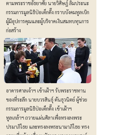
ตามพระราชอัธยาศัย นายวิศิษฎ์ ลิ้มประนะ
กรรมการมูลนิธิป่อเต็กตึ๊ง กราบบังคมทูลเบิก
ผู้มีอุปการคุณและผู้บริจาคเงินสมทบทุนการ
ก่อสร้าง
อาคารศาลเจ้าฯ เข้าเฝ้าฯ รับพระราชทาน
ของที่ระลึก นายบวรสินธุ์ ตันธุวนิตย์ ผู้ช่วย
กรรมการมูลนิธิป่อเต็กตึ๊ง เข้าเฝ้าฯ
ทูลเกล้าฯ ถวายแผ่นศิลาเพื่อทรงลงพระ
ปรมาภิไธย และทรงลงพระนามาภิไธย ทรง