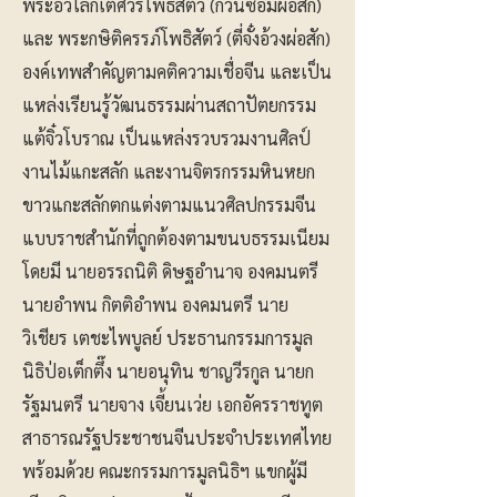
พระอวโลกิเตศวรโพธิสัตว์ (กวนซีอิมผ่อสัก)
และ พระกษิติครรภ์โพธิสัตว์ (ตี่จั๋งอ้วงผ่อสัก)
องค์เทพสำคัญตามคติความเชื่อจีน และเป็น
แหล่งเรียนรู้วัฒนธรรมผ่านสถาปัตยกรรม
แต้จิ๋วโบราณ เป็นแหล่งรวบรวมงานศิลป์
งานไม้แกะสลัก และงานจิตรกรรมหินหยก
ขาวแกะสลักตกแต่งตามแนวศิลปกรรมจีน
แบบราชสำนักที่ถูกต้องตามขนบธรรมเนียม
โดยมี นายอรรถนิติ ดิษฐอํานาจ องคมนตรี
นายอําพน กิตติอําพน องคมนตรี นาย
วิเชียร เตชะไพบูลย์ ประธานกรรมการมูล
นิธิป่อเต็กตึ๊ง นายอนุทิน ชาญวีรกูล นายก
รัฐมนตรี นายจาง เจี้ยนเว่ย เอกอัครราชทูต
สาธารณรัฐประชาชนจีนประจำประเทศไทย
พร้อมด้วย คณะกรรมการมูลนิธิฯ แขกผู้มี