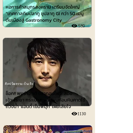
หอการค้าสมุทรสงคราม เตรียมจัดใหญ่
“เทศกาลกินปลาทู ชูปลาทู GI กว่า 50 เมนู
ดันเมืองสู่ Gastronomy City
580
ศิลปวัฒธรรม-บันเทิง
ช็อก!! พบร่าง 'เต้ ดรากอนไฟว์' ลอย
เจ้าพระยา กระเป๋าสะพายพบก้อนหินคาดใช้
ถ่วงน้ำ 'แอนดี้ เข็มพิมุก' เผยเสียใจ
1130