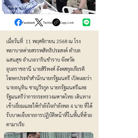
การเมือง-การเมือง
ท้องถิ่น
Facebook
Twitter
Copy Link
เมื่อวันที่ 11 พฤศจิกายน 2568 ณ โรง
พยาบาลค่ายสรรพสิทธิประสงค์ ตำบล
แสนสุข อำเภอวารินชำราบ จังหวัด
อุบลราชธานี นายสิริพงศ์ อังคสกุลเกียรติ
โฆษกประจำสำนักนายกรัฐมนตรี เปิดเผยว่า
นายอนุทิน ชาญวีรกูล นายกรัฐมนตรีและ
รัฐมนตรีว่าการกระทรวงมหาดไทย เดินทาง
เข้าเยี่ยมและให้กำลังใจกำลังพล 4 นาย ที่ได้
รับบาดเจ็บจากการปฏิบัติหน้าที่ในพื้นที่ห้วย
ตามาเรีย