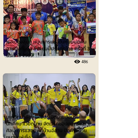
ไอที-ยานยนต์
พ่อเมืองลุ่มภู หนุนการแข่งขันหุ่นยนต์พื้น
ฐานบังคับมือ ชิงแชมป์ประเทศไทย ครั้งที่ 3
ประจำปี 2569
486
การศึกษา
มหาวิทยาลัยกาฬสินธุ์เปิดบ้านต้อนรับ
นักศึกษาเวียดนาม จัดเวิร์คชอปดนตรีและ
ศิลปะการแสดงพื้นบ้านอีสาน ปิดท้ายด้วย
ขบวนแห่เซิ้ง