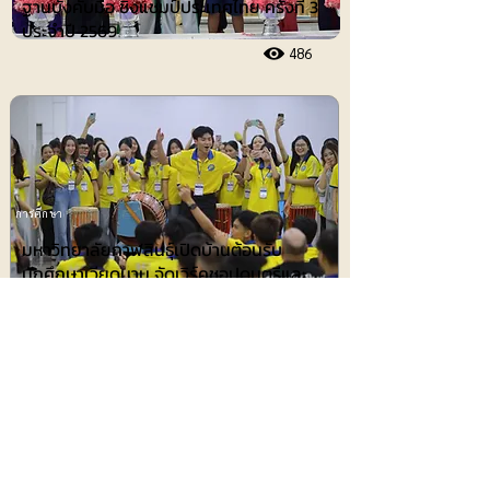
ฐานบังคับมือ ชิงแชมป์ประเทศไทย ครั้งที่ 3
ประจำปี 2569
486
การศึกษา
มหาวิทยาลัยกาฬสินธุ์เปิดบ้านต้อนรับ
นักศึกษาเวียดนาม จัดเวิร์คชอปดนตรีและ
ศิลปะการแสดงพื้นบ้านอีสาน ปิดท้ายด้วย
ขบวนแห่เซิ้ง
492
ประชาสัมพันธ์