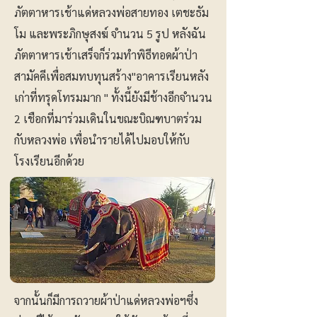
ภัตตาหารเช้าแด่หลวงพ่อสายทอง เตชะธัม
โม และพระภิกษุสงฆ์ จำนวน 5 รูป หลังฉัน
ภัตตาหารเช้าเสร็จก็ร่วมทำพิธีทอดผ้าป่า
สามัคคีเพื่อสมทบทุนสร้าง"อาคารเรียนหลัง
เก่าที่ทรุดโทรมมาก " ทั้งนี้ยังมีช้างอีกจำนวน
2 เชือกที่มาร่วมเดินในขณะบิณฑบาตร่วม
กับหลวงพ่อ เพื่อนำรายได้ไปมอบให้กับ
โรงเรียนอีกด้วย
จากนั้นก็มีการถวายผ้าป่าแด่หลวงพ่อฯซึ่ง