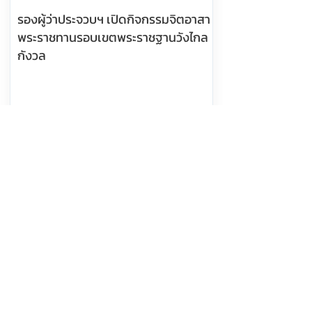
รองผู้ว่าประจวบฯ เปิดกิจกรรมจิตอาสา
พระราชทานรอบเขตพระราชฐานวังไกล
กังวล
อ่านต่อ
7 สิงหาคม 2569 เวลา 05:25:00
391