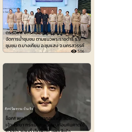
ข่าวประชาสัมพันธ์
ดร.รอยล จิตรดอน เปิดพิพิธภัณฑ์ธรรมชาติ
จัดการน้ำชุมชน ตามแนวพระราชดำริ ร.9
ชุมชน ต.บางเคียน อ.ชุมแสง จ.นครสวรรค์
506
ศิลปวัฒธรรม-บันเทิง
ช็อก!! พบร่าง 'เต้ ดรากอนไฟว์' ลอย
เจ้าพระยา กระเป๋าสะพายพบก้อนหินคาดใช้
ถ่วงน้ำ 'แอนดี้ เข็มพิมุก' เผยเสียใจ