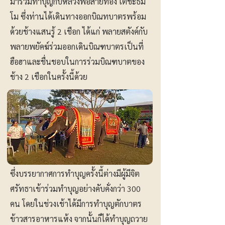
มาร่วมทำบุญกับหลวงพ่อสายทอง เตชะธัม
โม ซึ่งท่านได้เดินทางออกบิณทบาตรพร้อม
ด้วยช้างแสนรู้ 2 เชือก ได้แก่ พลายสตังค์กับ
พลายพยัคฆ์ร่วมออกเดินบิณฑบาตรเป็นที่
ฮือฮาและชื่นชอบในการร่วมบิณฑบาตของ
ช้าง 2 เชือกในครั้งนี้ด้วย
ซึ่งบรรยากาศการทำบุญครั้งนี้ต่างมีผู้มีจิต
ศรัทธาเข้าร่วมทำบุญอย่างคับคั่งกว่า 300
คน โดยในช่วงเช้าได้มีการทำบุญตักบาตร
ข้าวสารอาหารแห้ง จากนั้นก็ได้ทำบุญถวาย