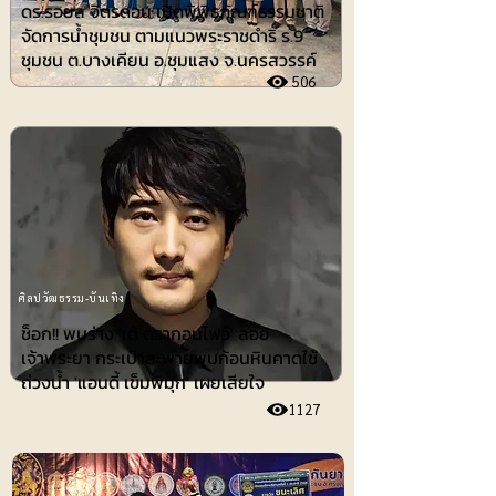
ดร.รอยล จิตรดอน เปิดพิพิธภัณฑ์ธรรมชาติ
จัดการน้ำชุมชน ตามแนวพระราชดำริ ร.9
ชุมชน ต.บางเคียน อ.ชุมแสง จ.นครสวรรค์
506
ศิลปวัฒธรรม-บันเทิง
ช็อก!! พบร่าง 'เต้ ดรากอนไฟว์' ลอย
เจ้าพระยา กระเป๋าสะพายพบก้อนหินคาดใช้
ถ่วงน้ำ 'แอนดี้ เข็มพิมุก' เผยเสียใจ
1127