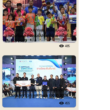
ไอที-ยานยนต์
พ่อเมืองลุ่มภู หนุนการแข่งขันหุ่นยนต์พื้น
ฐานบังคับมือ ชิงแชมป์ประเทศไทย ครั้งที่ 3
ประจำปี 2569
485
การศึกษา
แม่โจ้ คว้ารางวัลสุดยอดงานวิจัยโดดเด่น
“ระดับดีมาก” เวที APPTech EXPO 2026
455