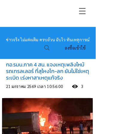
หมอข่าว
ข่าวจริง ไม่แต่งเติม ครบถ้วน ฉับไว ทันเหตุการณ์
ลงชื่อเข้าใช้
กอ.รมน.ภาค 4 สน. แจงเหตุเพลิงไหม้
รถเทรลเลอร์ ที่สุไหงโก-ลก ยันไม่ใช่เหตุ
ระเบิด เร่งหาสาเหตุแท้จริง
21 มกราคม 2569 เวลา 10:56:00
3