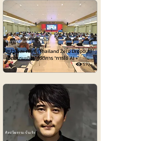
ข่าวประชาสัมพันธ์
สปว. และ กสศ. (Thailand Zero Dropout)
เปิดอบรมเชิงปฏิบัติการ "การใช้ AI +
570
ศิลปวัฒธรรม-บันเทิง