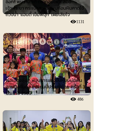
ช็อก!! พบร่าง 'เต้ ดรากอนไฟว์' ลอย
เจ้าพระยา กระเป๋าสะพายพบก้อนหินคาดใช้
ถ่วงน้ำ 'แอนดี้ เข็มพิมุก' เผยเสียใจ
1131
ไอที-ยานยนต์
พ่อเมืองลุ่มภู หนุนการแข่งขันหุ่นยนต์พื้น
ฐานบังคับมือ ชิงแชมป์ประเทศไทย ครั้งที่ 3
ประจำปี 2569
486