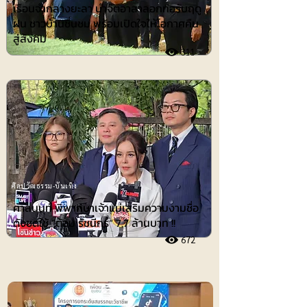
เรือนจำกลางยะลา นำจิตอาสาลอกท่อรับฤดู
ฝน ชาวบ้านชื่นชม พร้อมเปิดใจให้โอกาศคืน
สู่สังคม
311
ศิลปวัฒธรรม-บันเทิง
ศาลนนท์ พิพากษาเจ้าแม่เสริมความงามชื่อ
ดังชดใช้ ”ต้อม รัชนีกร“ 7.7 ล้านบาท !!
672