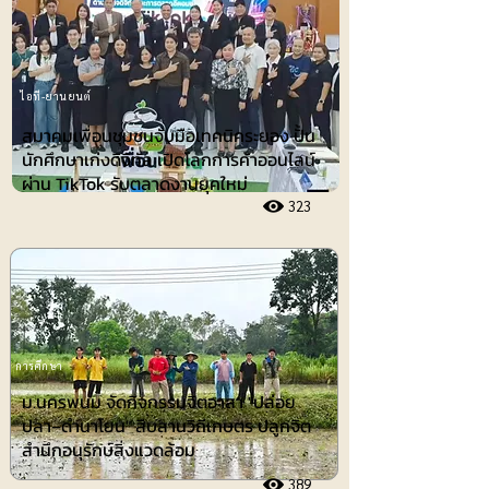
ไอที-ยานยนต์
สมาคมเพื่อนชุมชนจับมือเทคนิคระยอง ปั้น
นักศึกษาเก่งดิจิทัล เปิดโลกการค้าออนไลน์
ผ่าน TikTok รับตลาดงานยุคใหม่
323
การศึกษา
ม.นครพนม จัดกิจกรรมจิตอาสา "ปล่อย
ปลา–ดำนาโยน" สืบสานวิถีเกษตร ปลูกจิต
สำนึกอนุรักษ์สิ่งแวดล้อม
389