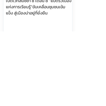
เปิดเวทีสมัชชา 8 เดือน 8 “แปดริ้วเมือง
แห่งการเรียนรู้”ขับเคลื่อนชุมชนเข้ม
แข็ง สู่เมืองน่าอยู่ที่ยั่งยืน
อ่านต่อ
8 สิงหาคม 2569 เวลา 04:15:00
440