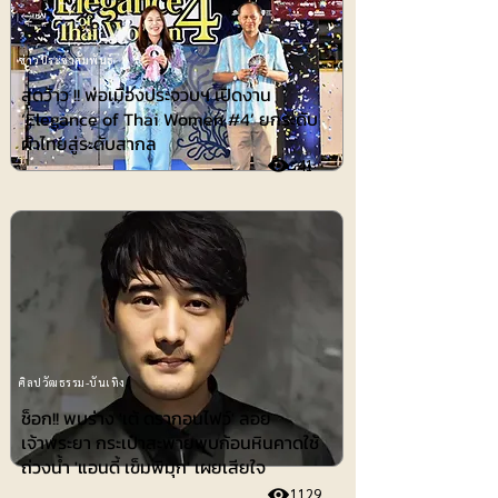
ข่าวประชาสัมพันธ์
สุดว้าว !! พ่อเมืองประจวบฯ เปิดงาน
‘Elegance of Thai Women #4’ ยกระดับ
ผ้าไทยสู่ระดับสากล
41
ศิลปวัฒธรรม-บันเทิง
ช็อก!! พบร่าง 'เต้ ดรากอนไฟว์' ลอย
เจ้าพระยา กระเป๋าสะพายพบก้อนหินคาดใช้
ถ่วงน้ำ 'แอนดี้ เข็มพิมุก' เผยเสียใจ
1129