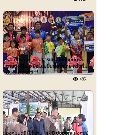
ไอที-ยานยนต์
พ่อเมืองลุ่มภู หนุนการแข่งขันหุ่นยนต์พื้น
ฐานบังคับมือ ชิงแชมป์ประเทศไทย ครั้งที่ 3
ประจำปี 2569
485
การศึกษา
องคมนตรี เปิดงาน “47 ปี ปฐมบทแห่งศูนย์