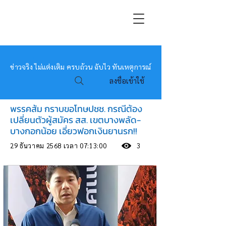
หมอข่าว
ข่าวจริง ไม่แต่งเติม ครบถ้วน ฉับไว ทันเหตุการณ์
ลงชื่อเข้าใช้
พรรคส้ม กราบขอโทษปชช. กรณีต้อง
เปลี่ยนตัวผู้สมัคร สส. เขตบางพลัด-
บางกอกน้อย เอี่ยวฟอกเงินยานรก!!
29 ธันวาคม 2568 เวลา 07:13:00
3